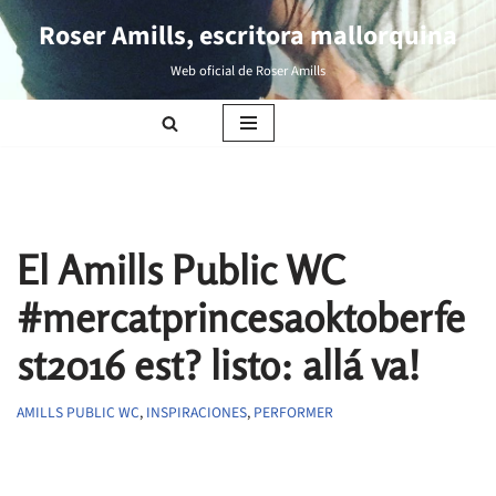
Roser Amills, escritora mallorquina
Saltar
Web oficial de Roser Amills
al
contenido
El Amills Public WC
#mercatprincesaoktoberfe
st2016 est? listo: allá va!
AMILLS PUBLIC WC
,
INSPIRACIONES
,
PERFORMER