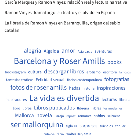
García Márquez y Ramon Vinyes: relación real y lectura narrativa
Ramon Vinyes dramaturgo: su teatro y el olvido en España
La librería de Ramon Vinyes en Barranquilla, origen del sabio
catalán
amor
alegria
Algaida
aventuras
Asja Lacis
Barcelona y Roser Amills
books
descargar libros
cultura
bookstagram
erotismo
escritora
famosos
fotografias
Felicidad sexual
fantasias eroticas
ficción contemporánea
fotos de roser amills
inspiraciones
hadas
historia
La vida es divertida
lecturas
inspiradores
libreria
Libros publicados
libro
libros
llibreria
llibres
los modernos
Mallorca
novela
sabios
Pareja
romance
se buena
repost
ser mallorquina
sorpresas
siglo XX
suicidios
thriller
Walter Benjamin
Vila de Gràcia