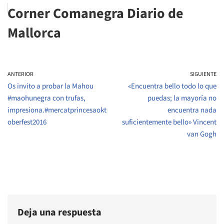
Corner Comanegra Diario de
Mallorca
ANTERIOR
SIGUIENTE
Os invito a probar la Mahou
«Encuentra bello todo lo que
#maohunegra con trufas,
puedas; la mayoría no
impresiona.#mercatprincesaokt
encuentra nada
oberfest2016
suficientemente bello» Vincent
van Gogh
Deja una respuesta