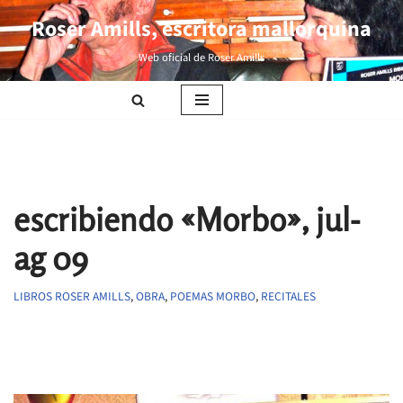
Roser Amills, escritora mallorquina
Saltar
Web oficial de Roser Amills
al
contenido
escribiendo «Morbo», jul-
ag 09
LIBROS ROSER AMILLS
,
OBRA
,
POEMAS MORBO
,
RECITALES