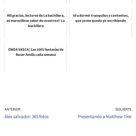
Mil gracias, lectores de La bachillera,
Id a dormir tranquilos y contentos,
es maravilloso saber de vosotros!! La
que ya me quedo yo escribiendo
bachillera
ONDA VASCA | Las 1001 fantasías de
Roser Amills cada semana
ANTERIOR
SIGUIENTE
Àlex salvador: 365 fotos
Presentando a Matthew Tree