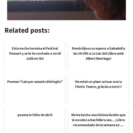
Related posts:
Esta noche termina el Festival
Demà dijous us espero a Sabadell a
Poesart y se lo he contado a Jordi
les 19:30h a La Llar del Llibre amb
Julià en Ib3
Albert Beorlegui
Poemes "Lais per amants distingits"
Ha estat un plaer actuar avui a
l'Antic Teatre, gràcies a tots!!!
poema in?dito de abril
Me ha hecho muchísima ilusión que
la novela La bachillera sea... ¡Libro
recomendado de la semana en ...