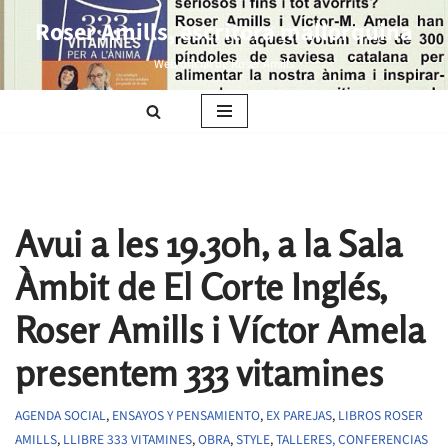
Roser Amills, escritora mallorquina
Saltar
Web oficial de Roser Amills
al
contenido
Avui a les 19.30h, a la Sala
Àmbit de El Corte Inglés,
Roser Amills i Víctor Amela
presentem 333 vitamines
AGENDA SOCIAL
,
ENSAYOS Y PENSAMIENTO
,
EX PAREJAS
,
LIBROS ROSER
AMILLS
,
LLIBRE 333 VITAMINES
,
OBRA
,
STYLE
,
TALLERES, CONFERENCIAS