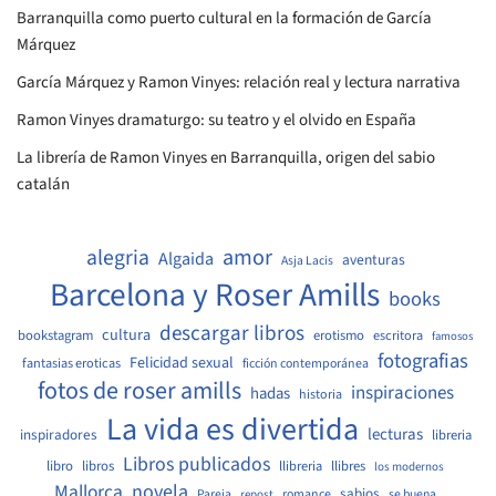
Barranquilla como puerto cultural en la formación de García
Márquez
García Márquez y Ramon Vinyes: relación real y lectura narrativa
Ramon Vinyes dramaturgo: su teatro y el olvido en España
La librería de Ramon Vinyes en Barranquilla, origen del sabio
catalán
amor
alegria
Algaida
aventuras
Asja Lacis
Barcelona y Roser Amills
books
descargar libros
cultura
bookstagram
erotismo
escritora
famosos
fotografias
Felicidad sexual
fantasias eroticas
ficción contemporánea
fotos de roser amills
inspiraciones
hadas
historia
La vida es divertida
lecturas
inspiradores
libreria
Libros publicados
libro
libros
llibreria
llibres
los modernos
Mallorca
novela
sabios
Pareja
romance
se buena
repost