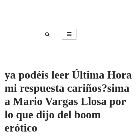
Roser Amills, escritora mallorquina
Saltar
Web oficial de Roser Amills
al
contenido
ya podéis leer Última Hora
mi respuesta cariños?sima
a Mario Vargas Llosa por
lo que dijo del boom
erótico