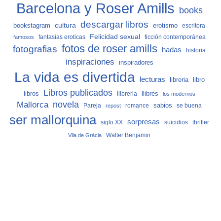
Barcelona y Roser Amills
books
descargar libros
cultura
bookstagram
erotismo
escritora
Felicidad sexual
fantasias eroticas
ficción contemporánea
famosos
fotos de roser amills
fotografias
hadas
historia
inspiraciones
inspiradores
La vida es divertida
lecturas
libro
libreria
Libros publicados
libros
llibreria
llibres
los modernos
Mallorca
novela
sabios
Pareja
romance
se buena
repost
ser mallorquina
sorpresas
siglo XX
suicidios
thriller
Vila de Gràcia
Walter Benjamin