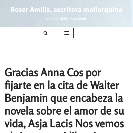
Roser Amills, escritora mallorquina
Saltar
Web oficial de Roser Amills
al
contenido
Gracias Anna Cos por
fijarte en la cita de Walter
Benjamin que encabeza la
novela sobre el amor de su
vida, Asja Lacis Nos vemos