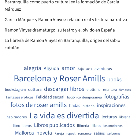
Barranquilla como puerto cultural en la formación de García
Márquez
García Márquez y Ramon Vinyes: relación real y lectura narrativa
Ramon Vinyes dramaturgo: su teatro y el olvido en España
La librería de Ramon Vinyes en Barranquilla, origen del sabio
catalán
amor
alegria
Algaida
aventuras
Asja Lacis
Barcelona y Roser Amills
books
descargar libros
cultura
bookstagram
erotismo
escritora
famosos
fotografias
Felicidad sexual
fantasias eroticas
ficción contemporánea
fotos de roser amills
inspiraciones
hadas
historia
La vida es divertida
lecturas
inspiradores
libreria
Libros publicados
libro
libros
llibreria
llibres
los modernos
Mallorca
novela
sabios
Pareja
romance
se buena
repost