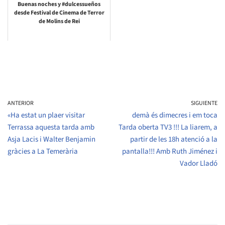
Buenas noches y #dulcessueños
desde Festival de Cinema de Terror
de Molins de Rei
ANTERIOR
SIGUIENTE
«Ha estat un plaer visitar
demà és dimecres i em toca
Terrassa aquesta tarda amb
Tarda oberta TV3 !!! La liarem, a
Asja Lacis i Walter Benjamin
partir de les 18h atenció a la
gràcies a La Temerària
pantalla!!! Amb Ruth Jiménez i
Vador Lladó