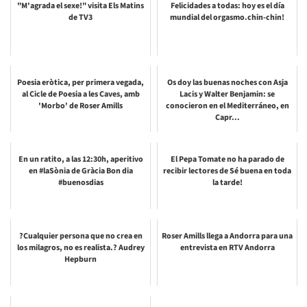
"M'agrada el sexe!" visita Els Matins
Felicidades a todas: hoy es el día
de TV3
mundial del orgasmo.chin-chin!
Poesia eròtica, per primera vegada,
Os doy las buenas noches con Asja
al Cicle de Poesia a les Caves, amb
Lacis y Walter Benjamin: se
'Morbo' de Roser Amills
conocieron en el Mediterráneo, en
Capr...
En un ratito, a las 12:30h, aperitivo
El Pepa Tomate no ha parado de
en #laSònia de Gràcia Bon dia
recibir lectores de Sé buena en toda
#buenosdias
la tarde!
?Cualquier persona que no crea en
Roser Amills llega a Andorra para una
los milagros, no es realista.? Audrey
entrevista en RTV Andorra
Hepburn