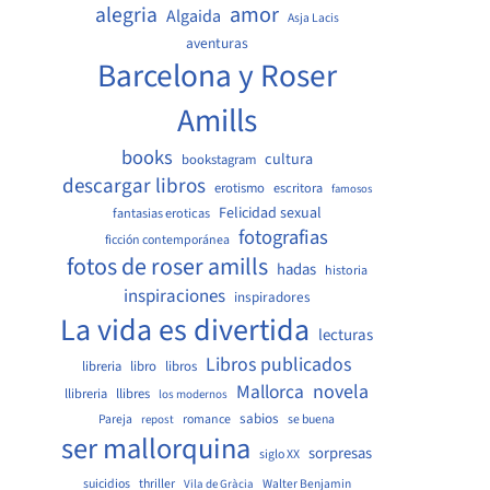
amor
alegria
Algaida
Asja Lacis
aventuras
Barcelona y Roser
Amills
books
cultura
bookstagram
descargar libros
erotismo
escritora
famosos
Felicidad sexual
fantasias eroticas
fotografias
ficción contemporánea
fotos de roser amills
hadas
historia
inspiraciones
inspiradores
La vida es divertida
lecturas
Libros publicados
libreria
libro
libros
Mallorca
novela
llibreria
llibres
los modernos
sabios
Pareja
romance
se buena
repost
ser mallorquina
sorpresas
siglo XX
suicidios
thriller
Walter Benjamin
Vila de Gràcia