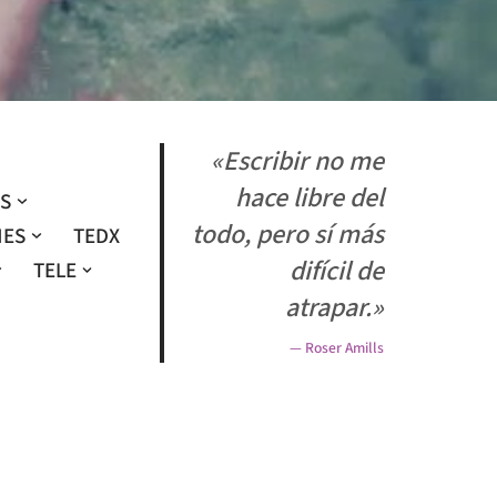
«Escribir no me
hace libre del
OS
todo, pero sí más
NES
TEDX
difícil de
TELE
atrapar.»
— Roser Amills