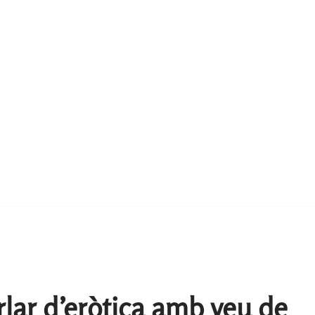
rlar d’eròtica amb veu de