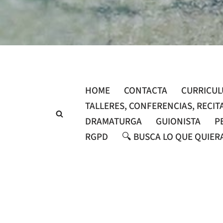
Saltar
al
contenido
HOME
CONTACTA
CURRICU
TALLERES, CONFERENCIAS, RECIT
DRAMATURGA
GUIONISTA
P
RGPD
🔍 BUSCA LO QUE QUIER