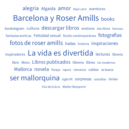
amor
alegria
Algaida
aventuras
Asja Lacis
Barcelona y Roser Amills
books
descargar libros
cultura
bookstagram
erotismo
escritora
famosos
fotografias
Felicidad sexual
fantasias eroticas
ficción contemporánea
fotos de roser amills
inspiraciones
hadas
historia
La vida es divertida
lecturas
inspiradores
libreria
Libros publicados
libro
libros
llibreria
llibres
los modernos
Mallorca
novela
sabios
Pareja
romance
se buena
repost
ser mallorquina
sorpresas
siglo XX
suicidios
thriller
Walter Benjamin
Vila de Gràcia