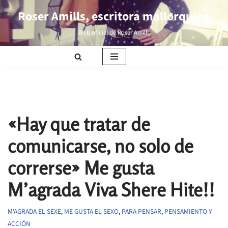
Roser Amills, escritora mallorquina
Saltar
Web oficial de Roser Amills
al
contenido
«Hay que tratar de
comunicarse, no solo de
correrse» Me gusta
M’agrada Viva Shere Hite!!
M'AGRADA EL SEXE
,
ME GUSTA EL SEXO
,
PARA PENSAR
,
PENSAMIENTO Y
ACCIÓN