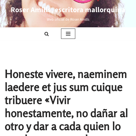
Roser Amills, escritora mallorquina
Saltar
Web oficial de Roser Amills
al
contenido
Honeste vivere, naeminem
laedere et jus sum cuique
tribuere «Vivir
honestamente, no dañar al
otro y dar a cada quien lo