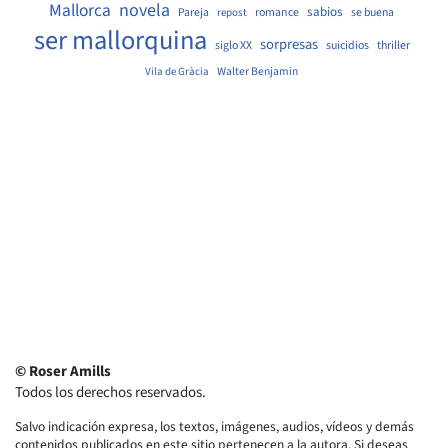
Mallorca
novela
sabios
Pareja
romance
se buena
repost
ser mallorquina
sorpresas
siglo XX
suicidios
thriller
Walter Benjamin
Vila de Gràcia
© Roser Amills
Todos los derechos reservados.
Salvo indicación expresa, los textos, imágenes, audios, vídeos y demás
contenidos publicados en este sitio pertenecen a la autora. Si deseas