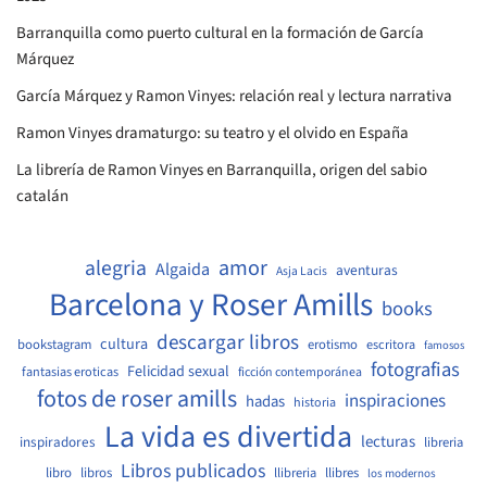
Barranquilla como puerto cultural en la formación de García
Márquez
García Márquez y Ramon Vinyes: relación real y lectura narrativa
Ramon Vinyes dramaturgo: su teatro y el olvido en España
La librería de Ramon Vinyes en Barranquilla, origen del sabio
catalán
amor
alegria
Algaida
aventuras
Asja Lacis
Barcelona y Roser Amills
books
descargar libros
cultura
bookstagram
erotismo
escritora
famosos
fotografias
Felicidad sexual
fantasias eroticas
ficción contemporánea
fotos de roser amills
inspiraciones
hadas
historia
La vida es divertida
lecturas
inspiradores
libreria
Libros publicados
libro
libros
llibreria
llibres
los modernos