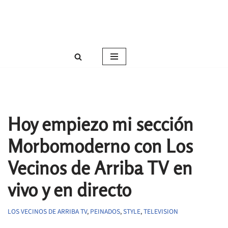
Roser Amills, escritora mallorquina
Saltar
Web oficial de Roser Amills
al
contenido
Hoy empiezo mi sección
Morbomoderno con Los
Vecinos de Arriba TV en
vivo y en directo
LOS VECINOS DE ARRIBA TV
,
PEINADOS
,
STYLE
,
TELEVISION