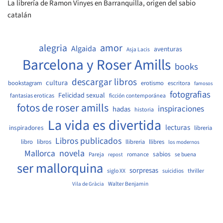
La librería de Ramon Vinyes en Barranquilla, origen del sabio
catalán
amor
alegria
Algaida
aventuras
Asja Lacis
Barcelona y Roser Amills
books
descargar libros
cultura
bookstagram
erotismo
escritora
famosos
fotografias
Felicidad sexual
fantasias eroticas
ficción contemporánea
fotos de roser amills
inspiraciones
hadas
historia
La vida es divertida
lecturas
inspiradores
libreria
Libros publicados
libro
libros
llibreria
llibres
los modernos
Mallorca
novela
sabios
Pareja
romance
se buena
repost
ser mallorquina
sorpresas
siglo XX
suicidios
thriller
Walter Benjamin
Vila de Gràcia