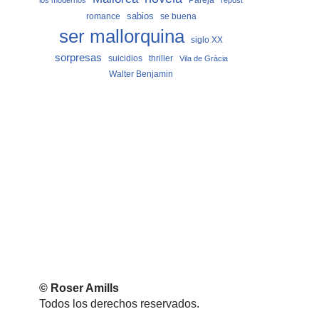
los modernos
repost
sabios
romance
se buena
ser mallorquina
siglo XX
sorpresas
suicidios
thriller
Vila de Gràcia
Walter Benjamin
© Roser Amills
Todos los derechos reservados.