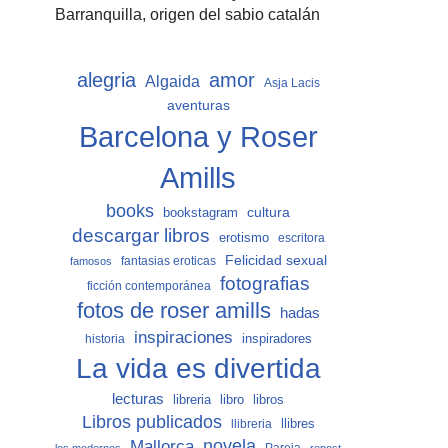
Barranquilla, origen del sabio catalán
alegria
amor
Algaida
Asja Lacis
aventuras
Barcelona y Roser
Amills
books
cultura
bookstagram
descargar libros
erotismo
escritora
Felicidad sexual
fantasias eroticas
famosos
fotografias
ficción contemporánea
fotos de roser amills
hadas
inspiraciones
inspiradores
historia
La vida es divertida
lecturas
libro
libros
libreria
Libros publicados
llibreria
llibres
Mallorca
novela
Pareja