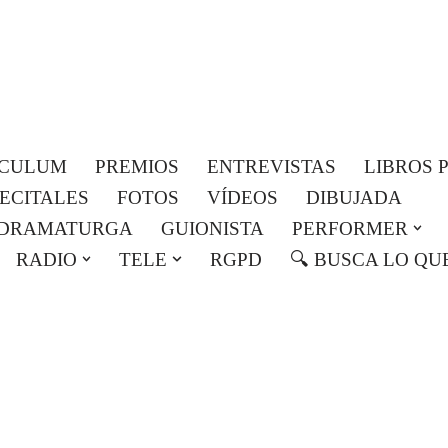
Roser Amills, escritora mallorquina
Web oficial de Roser Amills
ICULUM
PREMIOS
ENTREVISTAS
LIBROS 
RECITALES
FOTOS
VÍDEOS
DIBUJADA
DRAMATURGA
GUIONISTA
PERFORMER
RADIO
TELE
RGPD
🔍 BUSCA LO QU