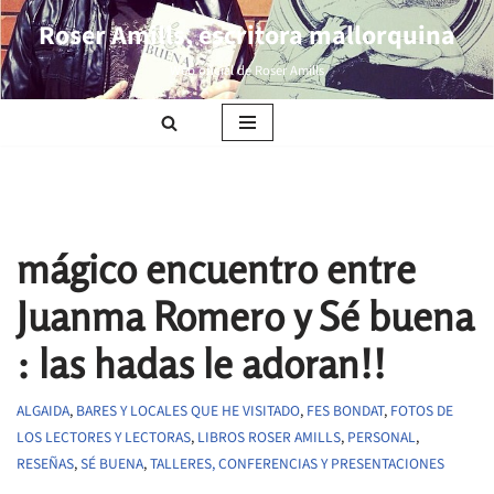
Roser Amills, escritora mallorquina
Saltar
Web oficial de Roser Amills
al
contenido
mágico encuentro entre
Juanma Romero y Sé buena
: las hadas le adoran!!
ALGAIDA
,
BARES Y LOCALES QUE HE VISITADO
,
FES BONDAT
,
FOTOS DE
LOS LECTORES Y LECTORAS
,
LIBROS ROSER AMILLS
,
PERSONAL
,
RESEÑAS
,
SÉ BUENA
,
TALLERES, CONFERENCIAS Y PRESENTACIONES