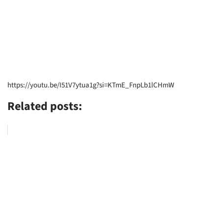
https://youtu.be/I51V7ytua1g?si=KTmE_FnpLb1lCHmW
Related posts: