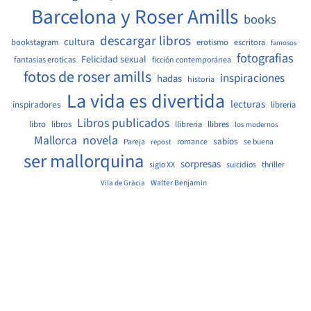
Barcelona y Roser Amills
books
descargar libros
cultura
bookstagram
erotismo
escritora
famosos
fotografias
Felicidad sexual
fantasias eroticas
ficción contemporánea
fotos de roser amills
inspiraciones
hadas
historia
La vida es divertida
lecturas
inspiradores
libreria
Libros publicados
libro
libros
llibreria
llibres
los modernos
Mallorca
novela
sabios
Pareja
romance
se buena
repost
ser mallorquina
sorpresas
siglo XX
suicidios
thriller
Walter Benjamin
Vila de Gràcia