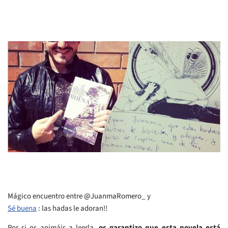
Mágico encuentro entre @JuanmaRomero_ y
Sé buena
: las hadas le adoran!!
Por si os animáis a leerla,
os garantizo que esta novela está