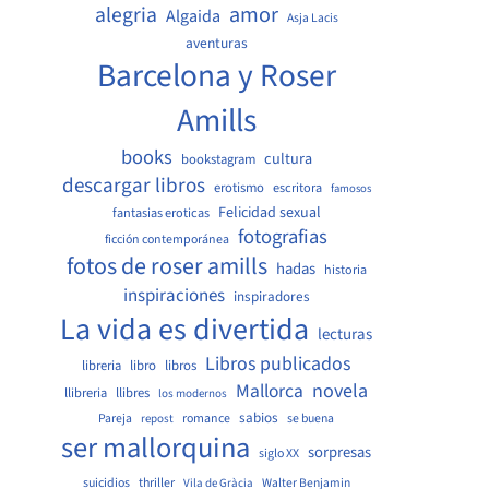
amor
alegria
Algaida
Asja Lacis
aventuras
Barcelona y Roser
Amills
books
cultura
bookstagram
descargar libros
erotismo
escritora
famosos
Felicidad sexual
fantasias eroticas
fotografias
ficción contemporánea
fotos de roser amills
hadas
historia
inspiraciones
inspiradores
La vida es divertida
lecturas
Libros publicados
libreria
libro
libros
Mallorca
novela
llibreria
llibres
los modernos
sabios
Pareja
romance
se buena
repost
ser mallorquina
sorpresas
siglo XX
suicidios
thriller
Walter Benjamin
Vila de Gràcia