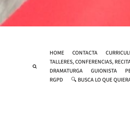
Saltar
al
contenido
HOME
CONTACTA
CURRICU
TALLERES, CONFERENCIAS, RECIT
DRAMATURGA
GUIONISTA
P
RGPD
🔍 BUSCA LO QUE QUIER