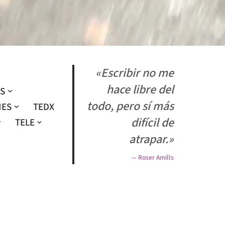
«Escribir no me
hace libre del
OS
todo, pero sí más
NES
TEDX
difícil de
TELE
atrapar.»
— Roser Amills