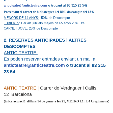
anticteatre@anticteatre.com
o trucant al 93 315 23 54)
Presentant el carnet de biblioteques i el DNI,
descompte del 15%
MENORS DE 14 ANYS:
50% de Descompte
JUBILATS
: Per als jubilats majors de 65 anys 25% Dte.
CARNET JOVE
: 25% de Descompte
2. RESERVES ANTICIPADES i ALTRES
DESCOMPTES
ANTIC TEATRE:
Es poden reservar entrades enviant un mail a
anticteatre@anticteatre.com
o trucant al 93 315
23 54
ANTIC TEATRE |
Carrer de Verdaguer i Callís,
12 Barcelona
(única actuació, dilluns 14 de gener a les 21, METRO L1 i L4 Urquinaona)