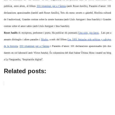
publicat, entre altres, el llibres
333 vitamines per a l’ànima
(amb Roser Amills), Paraules d’amor: 101
declaracions apassionades (també amb Roser Amills), Tots els meus secrets o gairebé, Història cultural
de l’audiovisual, Grandes contras sobre la mente humana (amb Lluís Amiguet i Ima Sanchís) i Grandes
contras sobre el amor sabio (amb Lluís Amiguet i Ima Sanchís).
Roser Amills
és escriptora, performer i poeta. Ha publicat els poemaris
Uno solo, por favor
, Lais per a
amants distingits i altres paraules i
Morbo
, a més del llibres
Las 1001 fantasías más eróticas y salvajes
de la historia
,
333 vitamines per a l’ànima
i Paraules d’amor: 101 declaracions apassionades (els dos
darrers en col·laboració amb Víctor Amela). És columnista del diari balear Última Hora i manté un blog
a La Vanguardia, “Inspiración digital”.
Related posts: