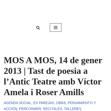
Roser Amills, escritora mallorquina
Saltar
Web oficial de Roser Amills
al
contenido
MOS A MOS, 14 de gener
2013 | Tast de poesia a
l’Antic Teatre amb Víctor
Amela i Roser Amills
AGENDA SOCIAL
,
EX PAREJAS
,
OBRA
,
PENSAMIENTO Y
ACCIÓN
,
PERFORMER
,
RECITALES
,
TALLERES,