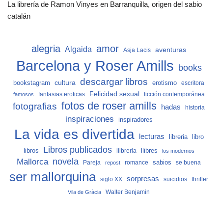
La librería de Ramon Vinyes en Barranquilla, origen del sabio
catalán
alegria
amor
Algaida
aventuras
Asja Lacis
Barcelona y Roser Amills
books
descargar libros
cultura
bookstagram
erotismo
escritora
Felicidad sexual
fantasias eroticas
ficción contemporánea
famosos
fotos de roser amills
fotografias
hadas
historia
inspiraciones
inspiradores
La vida es divertida
lecturas
libro
libreria
Libros publicados
libros
llibreria
llibres
los modernos
Mallorca
novela
sabios
Pareja
romance
se buena
repost
ser mallorquina
sorpresas
siglo XX
suicidios
thriller
Vila de Gràcia
Walter Benjamin