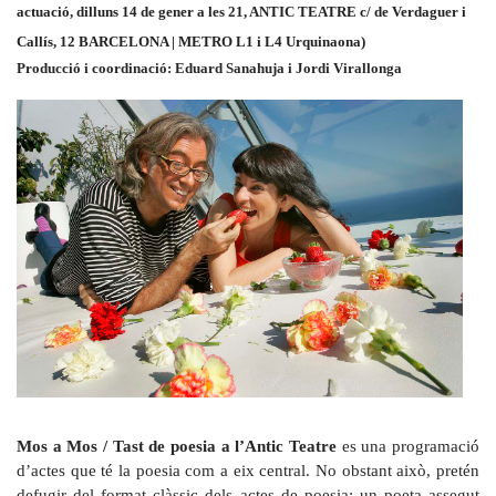
actuació, dilluns 14 de gener a les 21, ANTIC TEATRE c/ de Verdaguer i
Callís, 12 BARCELONA | METRO L1 i L4 Urquinaona)
Producció i coordinació: Eduard Sanahuja i Jordi Virallonga
Mos a Mos / Tast de poesia a l’Antic
Teatre
es una programació
d’actes que té la poesia com a eix central. No obstant això, pretén
defugir del format clàssic dels actes de poesia: un poeta assegut