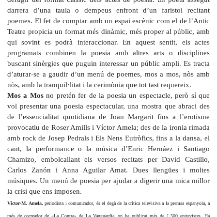
darrera d’una taula o dempeus enfront d’un faristol recitant
poemes. El fet de comptar amb un espai escènic com el de l’Antic
Teatre propicia un format més dinàmic, més proper al públic, amb
qui sovint es podrà interaccionar. En aquest sentit, els actes
programats combinen la poesia amb altres arts o disciplines
buscant sinèrgies que puguin interessar un públic ampli. Es tracta
d’aturar-se a gaudir d’un menú de poemes, mos a mos, nòs amb
nòs, amb la tranquil·litat i la cerimònia que tot tast requereix.
Mos a Mos
no pretén fer de la poesia un espectacle, però sí que
vol presentar una poesia espectacular, una mostra que abraci des
de l’essencialitat quotidiana de Joan Margarit fins a l’erotisme
provocatiu de Roser Amills i Víctor Amela; des de la ironia rimada
amb rock de Josep Pedrals i Els Nens Eutròfics, fins a la dansa, el
cant, la performance o la música d’Enric Hernáez i Santiago
Chamizo, embolcallant els versos recitats per David Castillo,
Carlos Zanón i Anna Aguilar Amat. Dues llengües i moltes
músiques. Un menú de poesia per ajudar a digerir una mica millor
la crisi que ens imposen.
Víctor-M. Amela,
periodista i comunicador, és el degà de la crítica televisiva a la premsa espanyola, a
més de cocreador de «La Contra» de La Vanguardia, on ha publicat més de 1.500 entrevistes. Ha