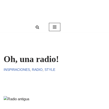
Roser Amills, escritora mallorquina
Saltar
Web oficial de Roser Amills
al
contenido
Oh, una radio!
INSPIRACIONES
,
RADIO
,
STYLE