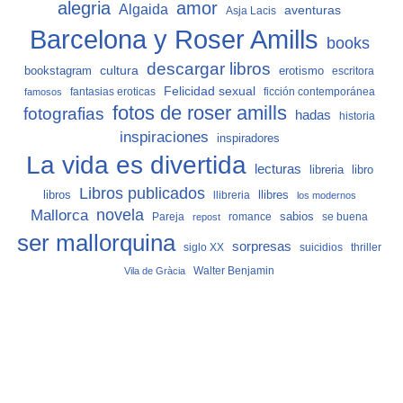
alegria
amor
Algaida
aventuras
Asja Lacis
Barcelona y Roser Amills
books
descargar libros
cultura
bookstagram
erotismo
escritora
Felicidad sexual
fantasias eroticas
ficción contemporánea
famosos
fotos de roser amills
fotografias
hadas
historia
inspiraciones
inspiradores
La vida es divertida
lecturas
libro
libreria
Libros publicados
libros
llibreria
llibres
los modernos
Mallorca
novela
sabios
Pareja
romance
se buena
repost
ser mallorquina
sorpresas
siglo XX
suicidios
thriller
Vila de Gràcia
Walter Benjamin