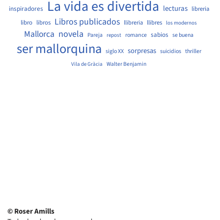
La vida es divertida
lecturas
inspiradores
libreria
Libros publicados
libro
libros
llibreria
llibres
los modernos
Mallorca
novela
sabios
Pareja
romance
se buena
repost
ser mallorquina
sorpresas
siglo XX
suicidios
thriller
Walter Benjamin
Vila de Gràcia
© Roser Amills