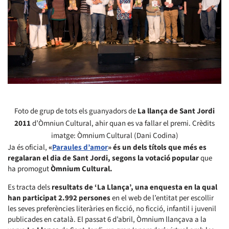
Foto de grup de tots els guanyadors de
La llança de Sant Jordi
2011
d’Òmniun Cultural, ahir quan es va fallar el premi. Crèdits
imatge: Òmnium Cultural (Dani Codina)
Ja és oficial,
«
Paraules d’amor
» és un dels títols que més es
regalaran el dia de Sant Jordi, segons la votació popular
que
ha promogut
Òmnium Cultural.
Es tracta dels
resultats de ‘La Llança’, una enquesta en la qual
han participat 2.992 persones
en el web de l’entitat per escollir
les seves preferències literàries en ficció, no ficció, infantil i juvenil
publicades en català. El passat 6 d’abril, Òmnium llançava a la