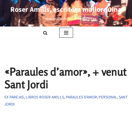
Roser Amills, escritora mallorquina
Saltar
Web oficial de Roser Amills
al
contenido
«Paraules d’amor», + venut
Sant Jordi
EX PAREJAS
,
LIBROS ROSER AMILLS
,
PARAULES D'AMOR
,
PERSONAL
,
SANT
JORDI