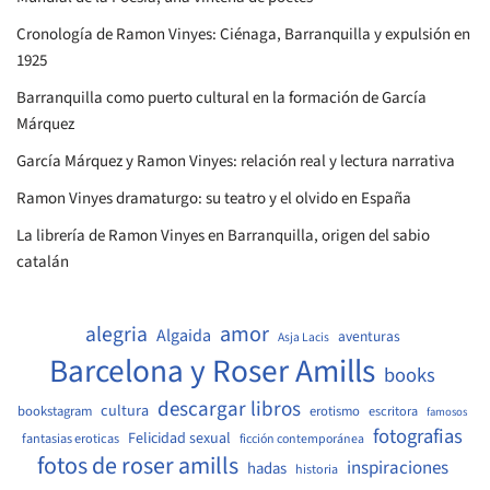
Cronología de Ramon Vinyes: Ciénaga, Barranquilla y expulsión en
1925
Barranquilla como puerto cultural en la formación de García
Márquez
García Márquez y Ramon Vinyes: relación real y lectura narrativa
Ramon Vinyes dramaturgo: su teatro y el olvido en España
La librería de Ramon Vinyes en Barranquilla, origen del sabio
catalán
amor
alegria
Algaida
aventuras
Asja Lacis
Barcelona y Roser Amills
books
descargar libros
cultura
bookstagram
erotismo
escritora
famosos
fotografias
Felicidad sexual
fantasias eroticas
ficción contemporánea
fotos de roser amills
inspiraciones
hadas
historia