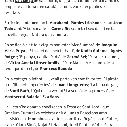
xarxa
La Llança
de Sant Jordi, un gran ‘aparador’ virtual amb les
propostes editorials en català, i ahir es varen fer públics els
resultats.
En ficció, juntament amb
Murakami, Pàmies i Solsona
estan
Joan
Todó
amb ‘A butxacades’ i
Carme Riera
amb el seu debut en la
novel·la negra, ‘Natura quasi morta’.
En no ficció els títols elegits han estat ‘Aicnàlumba’, de
Joaquim
Maria Puyal
; ‘El secret del meu turbant’, de
Nadia Gulhma
i
Agnès
Rotger
; ‘Espanya, capital París’, de
Germà Bel
; ‘Paraules d’amor’,
de
Víctor Amela i Roser Amills
, i ‘Pare Manel. Més a prop de la
terra que del cel’, de
Francesc Buxeda
.
En la categoria infantil i juvenil parteixen com favorites ‘El pirata
bo i l’illa dels imperfectes’, de
Joan Llongueras
; ‘La lluna de gel’,
de
Santi Baró
, i ‘Qui diu la veritat? La versió de la princesa’, de
Montserrat Balada i Eva Sans
.
La llista s’ha donat a conèixer en la Festa de Sant Jordi, que
Òmnium Cultural va celebrar ahir dilluns a Barcelona amb
l’assistència de nombrosos autors, com Rosa Regàs, Jordi Cabré,
Isabel-Clara Simó, Najat El-Hachmi, Jordi Puntí i Màrius Serra,