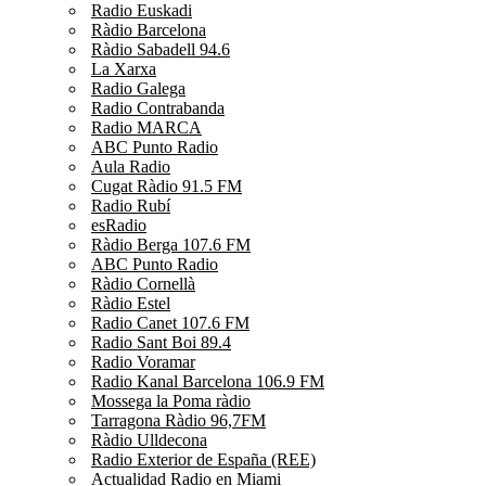
Radio Euskadi
Ràdio Barcelona
Ràdio Sabadell 94.6
La Xarxa
Radio Galega
Radio Contrabanda
Radio MARCA
ABC Punto Radio
Aula Radio
Cugat Ràdio 91.5 FM
Radio Rubí
esRadio
Ràdio Berga 107.6 FM
ABC Punto Radio
Ràdio Cornellà
Ràdio Estel
Radio Canet 107.6 FM
Radio Sant Boi 89.4
Radio Voramar
Radio Kanal Barcelona 106.9 FM
Mossega la Poma ràdio
Tarragona Ràdio 96,7FM
Ràdio Ulldecona
Radio Exterior de España (REE)
Actualidad Radio en Miami