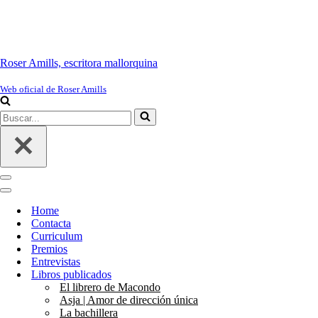
Roser Amills, escritora mallorquina
Web oficial de Roser Amills
Buscar...
Menú
de
Menú
navegación
de
Home
navegación
Contacta
Curriculum
Premios
Entrevistas
Libros publicados
El librero de Macondo
Asja | Amor de dirección única
La bachillera