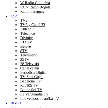
W Radio Colombia
RCN Radio Bogotá
Radio Paraguay
Tele
TV2
TV3 y Canal 33
Antena 3
Telecinco
Divinity
IB3 TV
Betevé
8TV
Telemadrid
25TV
28 Televisió
Canal català
Periodista Digital
TV Sant Cugat
Badalona TV
Rac105 TV
Bat de Sol TV
La Vanguardia TV
Los vecinos de arriba TV
RGPD