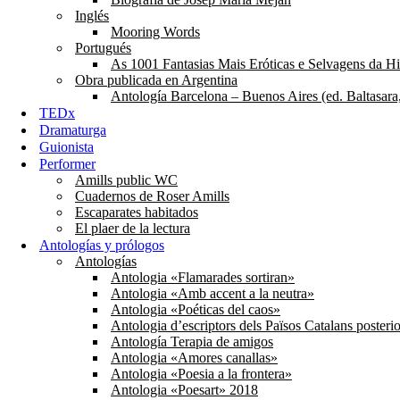
Inglés
Mooring Words
Portugués
As 1001 Fantasias Mais Eróticas e Selvagens da His
Obra publicada en Argentina
Antología Barcelona – Buenos Aires (ed. Baltasara
TEDx
Dramaturga
Guionista
Performer
Amills public WC
Cuadernos de Roser Amills
Escaparates habitados
El plaer de la lectura
Antologías y prólogos
Antologías
Antologia «Flamarades sortiran»
Antologia «Amb accent a la neutra»
Antologia «Poéticas del caos»
Antologia d’escriptors dels Països Catalans posteri
Antología Terapia de amigos
Antologia «Amores canallas»
Antologia «Poesia a la frontera»
Antologia «Poesart» 2018