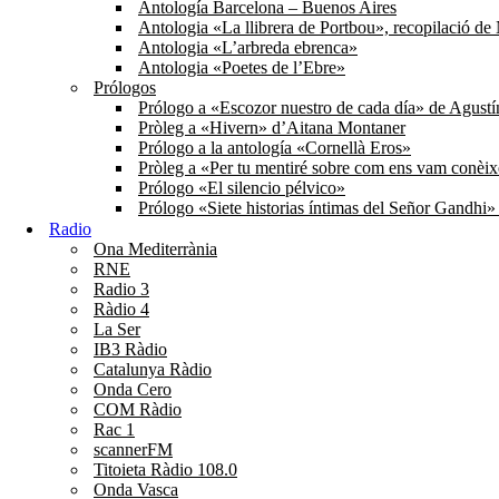
Antología Barcelona – Buenos Aires
Antologia «La llibrera de Portbou», recopilació d
Antologia «L’arbreda ebrenca»
Antologia «Poetes de l’Ebre»
Prólogos
Prólogo a «Escozor nuestro de cada día» de Agust
Pròleg a «Hivern» d’Aitana Montaner
Prólogo a la antología «Cornellà Eros»
Pròleg a «Per tu mentiré sobre com ens vam conèi
Prólogo «El silencio pélvico»
Prólogo «Siete historias íntimas del Señor Gandhi
Radio
Ona Mediterrània
RNE
Radio 3
Ràdio 4
La Ser
IB3 Ràdio
Catalunya Ràdio
Onda Cero
COM Ràdio
Rac 1
scannerFM
Titoieta Ràdio 108.0
Onda Vasca