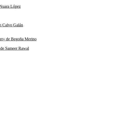
e Nuara López
ín Calvo Galán
xer» de Begoña Merino
» de Sameer Rawal