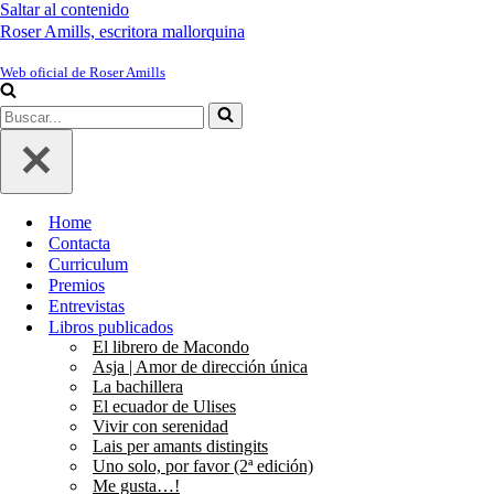
Saltar al contenido
Roser Amills, escritora mallorquina
Web oficial de Roser Amills
Buscar...
Home
Contacta
Curriculum
Premios
Entrevistas
Libros publicados
El librero de Macondo
Asja | Amor de dirección única
La bachillera
El ecuador de Ulises
Vivir con serenidad
Lais per amants distingits
Uno solo, por favor (2ª edición)
Me gusta…!