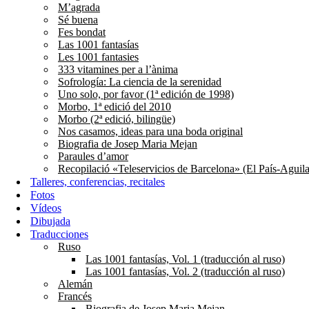
M’agrada
Sé buena
Fes bondat
Las 1001 fantasías
Les 1001 fantasies
333 vitamines per a l’ànima
Sofrología: La ciencia de la serenidad
Uno solo, por favor (1ª edición de 1998)
Morbo, 1ª edició del 2010
Morbo (2ª edició, bilingüe)
Nos casamos, ideas para una boda original
Biografia de Josep Maria Mejan
Paraules d’amor
Recopilació «Teleservicios de Barcelona» (El País-Aguila
Talleres, conferencias, recitales
Fotos
Vídeos
Dibujada
Traducciones
Ruso
Las 1001 fantasías, Vol. 1 (traducción al ruso)
Las 1001 fantasías, Vol. 2 (traducción al ruso)
Alemán
Francés
Biografia de Josep Maria Mejan