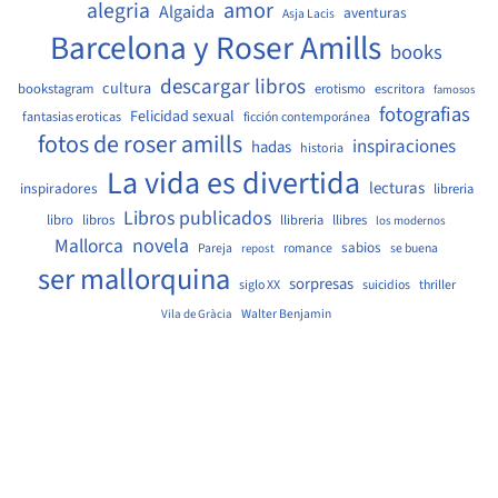
amor
alegria
Algaida
aventuras
Asja Lacis
Barcelona y Roser Amills
books
descargar libros
cultura
bookstagram
erotismo
escritora
famosos
fotografias
Felicidad sexual
fantasias eroticas
ficción contemporánea
fotos de roser amills
inspiraciones
hadas
historia
La vida es divertida
lecturas
inspiradores
libreria
Libros publicados
libro
libros
llibreria
llibres
los modernos
Mallorca
novela
sabios
Pareja
romance
se buena
repost
ser mallorquina
sorpresas
siglo XX
suicidios
thriller
Walter Benjamin
Vila de Gràcia