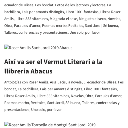
ecuador de Ulises
,
Fes bondat
,
Fotos de los lectores y lectoras
,
La
bachillera
,
Lais per amants distingits
,
Libro 1001 fantasías
,
Libros Roser
Amills
,
Llibre 333 vitamines
,
M'agrada el sexe
,
Me gusta el sexo
,
Novelas
,
Obra
,
Paraules d'amor
,
Poemas morbo
,
Recitales
,
Sant Jordi
,
Sé buena
,
Talleres, conferencias y presentaciones
,
Uno solo, por favor
Així va ser el Vermut Literari a la
llibreria Abacus
Antologías con Roser Amills
,
Asja Lacis, la novela
,
El ecuador de Ulises
,
Fes
bondat
,
La bachillera
,
Lais per amants distingits
,
Libro 1001 fantasías
,
Libros Roser Amills
,
Llibre 333 vitamines
,
Novelas
,
Obra
,
Paraules d'amor
,
Poemas morbo
,
Recitales
,
Sant Jordi
,
Sé buena
,
Talleres, conferencias y
presentaciones
,
Uno solo, por favor