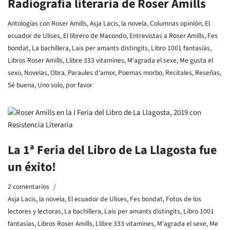
Radiografía literaria de Roser Amills
Antologías con Roser Amills
,
Asja Lacis, la novela
,
Columnas opinión
,
El
ecuador de Ulises
,
El librero de Macondo
,
Entrevistas a Roser Amills
,
Fes
bondat
,
La bachillera
,
Lais per amants distingits
,
Libro 1001 fantasías
,
Libros Roser Amills
,
Llibre 333 vitamines
,
M'agrada el sexe
,
Me gusta el
sexo
,
Novelas
,
Obra
,
Paraules d'amor
,
Poemas morbo
,
Recitales
,
Reseñas
,
Sé buena
,
Uno solo, por favor
La 1ª Feria del Libro de La Llagosta fue
un éxito!
2 comentarios
Asja Lacis, la novela
,
El ecuador de Ulises
,
Fes bondat
,
Fotos de los
lectores y lectoras
,
La bachillera
,
Lais per amants distingits
,
Libro 1001
fantasías
,
Libros Roser Amills
,
Llibre 333 vitamines
,
M'agrada el sexe
,
Me