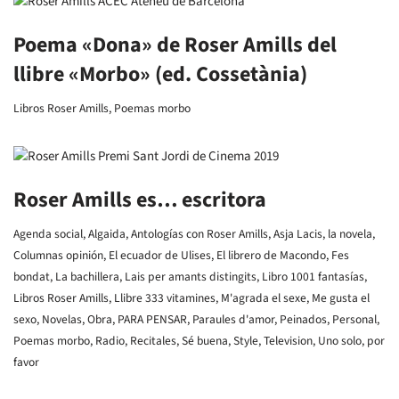
Poema «Dona» de Roser Amills del
llibre «Morbo» (ed. Cossetània)
Libros Roser Amills
,
Poemas morbo
Roser Amills es… escritora
Agenda social
,
Algaida
,
Antologías con Roser Amills
,
Asja Lacis, la novela
,
Columnas opinión
,
El ecuador de Ulises
,
El librero de Macondo
,
Fes
bondat
,
La bachillera
,
Lais per amants distingits
,
Libro 1001 fantasías
,
Libros Roser Amills
,
Llibre 333 vitamines
,
M'agrada el sexe
,
Me gusta el
sexo
,
Novelas
,
Obra
,
PARA PENSAR
,
Paraules d'amor
,
Peinados
,
Personal
,
Poemas morbo
,
Radio
,
Recitales
,
Sé buena
,
Style
,
Television
,
Uno solo, por
favor