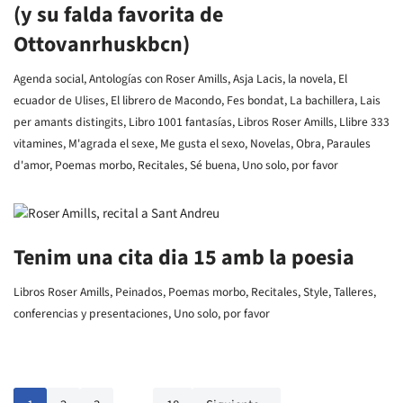
(y su falda favorita de
Ottovanrhuskbcn)
Agenda social
,
Antologías con Roser Amills
,
Asja Lacis, la novela
,
El
ecuador de Ulises
,
El librero de Macondo
,
Fes bondat
,
La bachillera
,
Lais
per amants distingits
,
Libro 1001 fantasías
,
Libros Roser Amills
,
Llibre 333
vitamines
,
M'agrada el sexe
,
Me gusta el sexo
,
Novelas
,
Obra
,
Paraules
d'amor
,
Poemas morbo
,
Recitales
,
Sé buena
,
Uno solo, por favor
Tenim una cita dia 15 amb la poesia
Libros Roser Amills
,
Peinados
,
Poemas morbo
,
Recitales
,
Style
,
Talleres,
conferencias y presentaciones
,
Uno solo, por favor