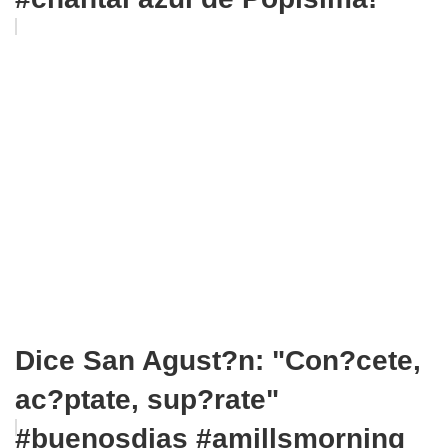
Dice San Agust?n: "Con?cete,
ac?ptate, sup?rate"
#buenosdias #amillsmorning