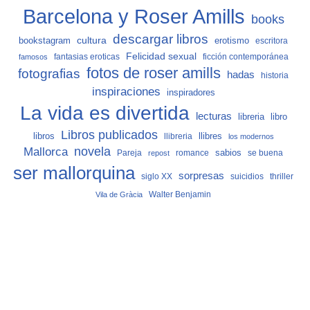
Barcelona y Roser Amills
books
descargar libros
cultura
bookstagram
erotismo
escritora
Felicidad sexual
fantasias eroticas
ficción contemporánea
famosos
fotos de roser amills
fotografias
hadas
historia
inspiraciones
inspiradores
La vida es divertida
lecturas
libro
libreria
Libros publicados
libros
llibreria
llibres
los modernos
Mallorca
novela
sabios
Pareja
romance
se buena
repost
ser mallorquina
sorpresas
siglo XX
suicidios
thriller
Vila de Gràcia
Walter Benjamin