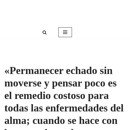
Roser Amills, escritora mallorquina
Saltar
Web oficial de Roser Amills
al
contenido
«Permanecer echado sin
moverse y pensar poco es
el remedio costoso para
todas las enfermedades del
alma; cuando se hace con