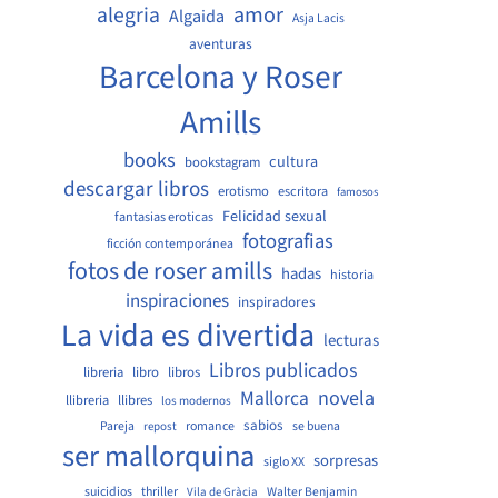
amor
alegria
Algaida
Asja Lacis
aventuras
Barcelona y Roser
Amills
books
cultura
bookstagram
descargar libros
erotismo
escritora
famosos
Felicidad sexual
fantasias eroticas
fotografias
ficción contemporánea
fotos de roser amills
hadas
historia
inspiraciones
inspiradores
La vida es divertida
lecturas
Libros publicados
libreria
libro
libros
Mallorca
novela
llibreria
llibres
los modernos
sabios
Pareja
romance
se buena
repost
ser mallorquina
sorpresas
siglo XX
suicidios
thriller
Walter Benjamin
Vila de Gràcia