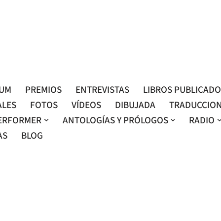
Roser Amills, escritora mallorquina
Web oficial de Roser Amills
LUM
PREMIOS
ENTREVISTAS
LIBROS PUBLICAD
ALES
FOTOS
VÍDEOS
DIBUJADA
TRADUCCIO
ERFORMER
ANTOLOGÍAS Y PRÓLOGOS
RADIO
AS
BLOG