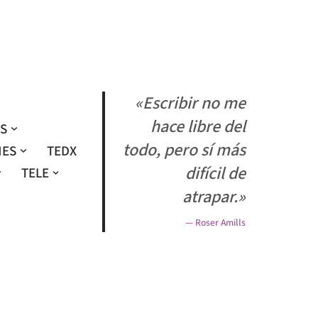
«Escribir no me
hace libre del
OS
todo, pero sí más
NES
TEDX
difícil de
TELE
atrapar.»
— Roser Amills