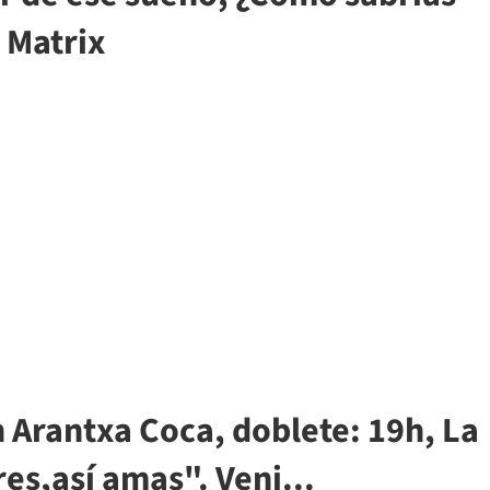
 Matrix
 Arantxa Coca, doblete: 19h, La
res,así amas". Veni...