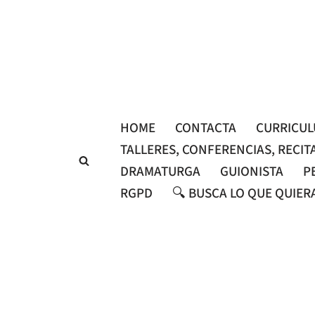
Saltar
al
contenido
HOME
CONTACTA
CURRICU
TALLERES, CONFERENCIAS, RECIT
DRAMATURGA
GUIONISTA
P
RGPD
🔍 BUSCA LO QUE QUIER