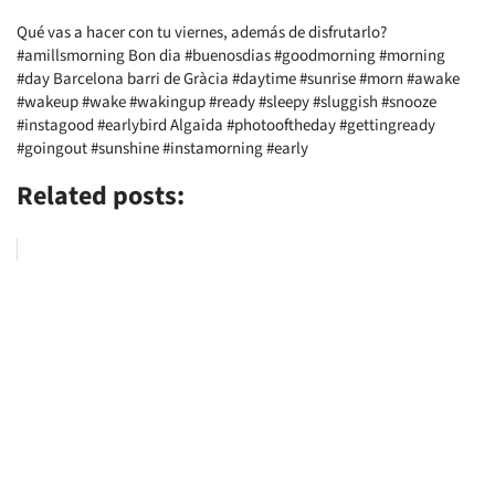
Qué vas a hacer con tu viernes, además de disfrutarlo?
#amillsmorning Bon dia #buenosdias #goodmorning #morning
#day Barcelona barri de Gràcia #daytime #sunrise #morn #awake
#wakeup #wake #wakingup #ready #sleepy #sluggish #snooze
#instagood #earlybird Algaida #photooftheday #gettingready
#goingout #sunshine #instamorning #early
Related posts: