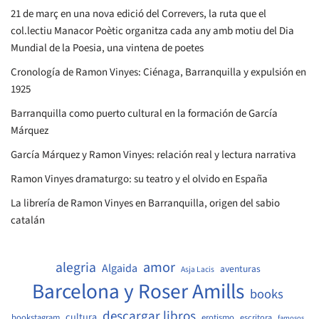
21 de març en una nova edició del Correvers, la ruta que el
col.lectiu Manacor Poètic organitza cada any amb motiu del Dia
Mundial de la Poesia, una vintena de poetes
Cronología de Ramon Vinyes: Ciénaga, Barranquilla y expulsión en
1925
Barranquilla como puerto cultural en la formación de García
Márquez
García Márquez y Ramon Vinyes: relación real y lectura narrativa
Ramon Vinyes dramaturgo: su teatro y el olvido en España
La librería de Ramon Vinyes en Barranquilla, origen del sabio
catalán
amor
alegria
Algaida
aventuras
Asja Lacis
Barcelona y Roser Amills
books
descargar libros
cultura
bookstagram
erotismo
escritora
famosos