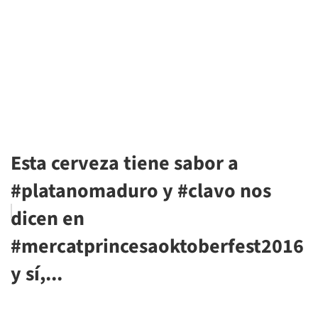
Esta cerveza tiene sabor a
#platanomaduro y #clavo nos
dicen en
#mercatprincesaoktoberfest2016
y sí,...