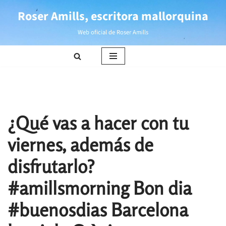
Roser Amills, escritora mallorquina
Saltar
Web oficial de Roser Amills
al
contenido
¿Qué vas a hacer con tu
viernes, además de
disfrutarlo?
#amillsmorning Bon dia
#buenosdias Barcelona