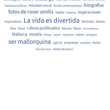
fotografias
Felicidad sexual
fantasias eroticas
ficción contemporánea
fotos de roser amills
inspiraciones
hadas
historia
La vida es divertida
lecturas
inspiradores
libreria
Libros publicados
libro
libros
llibreria
llibres
los modernos
Mallorca
novela
sabios
Pareja
romance
se buena
repost
ser mallorquina
sorpresas
siglo XX
suicidios
thriller
Walter Benjamin
Vila de Gràcia