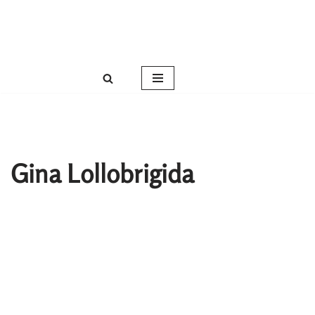
Roser Amills, escritora mallorquina
Saltar
Web oficial de Roser Amills
al
contenido
Gina Lollobrigida