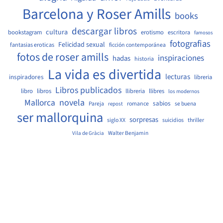
Barcelona y Roser Amills
books
descargar libros
cultura
bookstagram
erotismo
escritora
famosos
fotografias
Felicidad sexual
fantasias eroticas
ficción contemporánea
fotos de roser amills
inspiraciones
hadas
historia
La vida es divertida
lecturas
inspiradores
libreria
Libros publicados
libro
libros
llibreria
llibres
los modernos
Mallorca
novela
sabios
Pareja
romance
se buena
repost
ser mallorquina
sorpresas
siglo XX
suicidios
thriller
Walter Benjamin
Vila de Gràcia