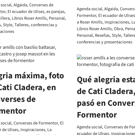
social
,
Algaida
,
Converses de
Agenda social
,
Algaida
,
Convers
tor
,
El ecuador de Ulises
,
ex parejas
,
Formentor
,
El ecuador de Ulises
illera
,
Libros Roser Amills
,
Personal
,
a Roser Amills
,
Inspiraciones
,
La
s
,
Style
,
Talleres, conferencias y
Libros Roser Amills
,
Obra
,
Pein
taciones
Personal
,
Reseñas
,
Style
,
Taller
conferencias y presentaciones
gria máxima, foto
Qué alegria est
Cati Cladera, en
de Cati Cladera,
verses de
pasó en Conver
mentor
Formentor
social
,
Converses de Formentor
,
El
Agenda social
,
Converses de Fo
 de Ulises
,
Inspiraciones
,
La
ecuador de Ulises
,
Inspiracione