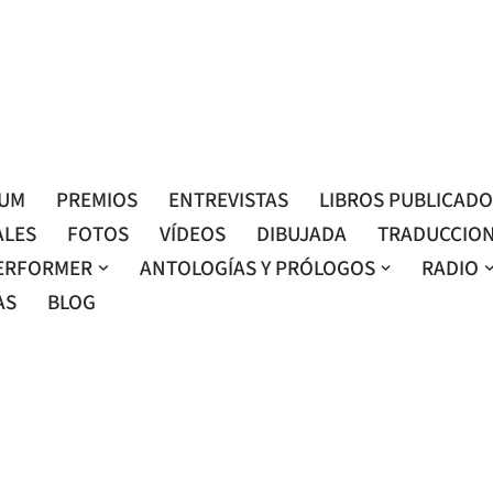
Roser Amills, escritora mallorquina
Web oficial de Roser Amills
LUM
PREMIOS
ENTREVISTAS
LIBROS PUBLICAD
ALES
FOTOS
VÍDEOS
DIBUJADA
TRADUCCIO
ERFORMER
ANTOLOGÍAS Y PRÓLOGOS
RADIO
AS
BLOG