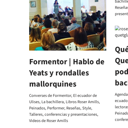
bachill
Reseña
presen
Qué
Que
Formentor | Hablo de
pod
Yeats y rondalles
bac
mallorquines
Agenda 
Converses de Formentor
,
El ecuador de
ecuador
Ulises
,
La bachillera
,
Libros Roser Amills
,
lectora
Peinados
,
Performer
,
Reseñas
,
Style
,
Peinad
Talleres, conferencias y presentaciones
,
confere
Videos de Roser Amills