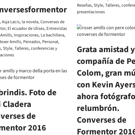
Reseñas
,
Style
,
Talleres, confer
nversesformentor
presentaciones
,
Asja Lacis, la novela
,
Converses de
tor
,
El ecuador de Ulises
,
Entrevistas
 Amills
,
Inspiraciones
,
La bachillera
,
Roser Amills
,
Peinados
,
Personal
,
Grata amistad y
s
,
Style
,
Talleres, conferencias y
taciones
compañía de P
Colom, gran mú
con Kevin Ayers
brindis. Foto de
ahora fotógrafo
i Cladera
relumbrón.
verses de
Converses de
mentor 2016
Formentor 201