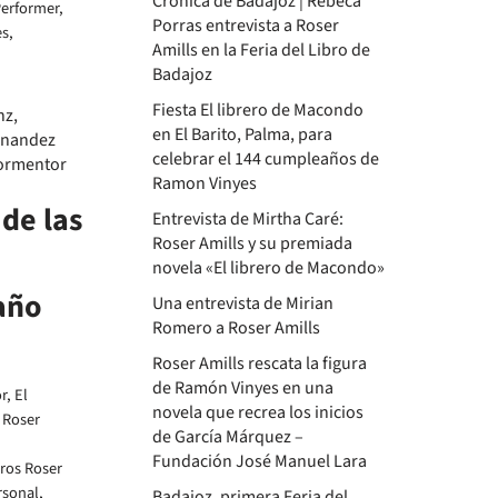
Crónica de Badajoz | Rebeca
erformer
,
Porras entrevista a Roser
es,
Amills en la Feria del Libro de
Badajoz
Fiesta El librero de Macondo
en El Barito, Palma, para
celebrar el 144 cumpleaños de
Ramon Vinyes
 de las
Entrevista de Mirtha Caré:
Roser Amills y su premiada
novela «El librero de Macondo»
año
Una entrevista de Mirian
Romero a Roser Amills
Roser Amills rescata la figura
de Ramón Vinyes en una
r
,
El
novela que recrea los inicios
 Roser
de García Márquez –
Fundación José Manuel Lara
ros Roser
rsonal
,
Badajoz, primera Feria del