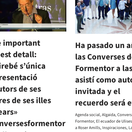
 important
Ha pasado un a
est detall:
las Converses d
irebé s’única
Formentor a la
resentació
asistí como aut
utors de ses
invitada y el
res de ses illes
recuerdo será 
ears»
Agenda social
,
Algaida
,
Convers
nversesformentor
Formentor
,
El ecuador de Ulises
a Roser Amills
,
Inspiraciones
,
La