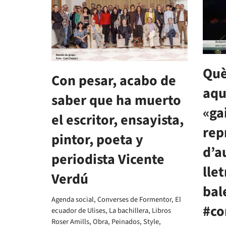
Què
Con pesar, acabo de
aqu
saber que ha muerto
«ga
el escritor, ensayista,
rep
pintor, poeta y
d’a
periodista Vicente
llet
Verdú
bal
Agenda social
,
Converses de Formentor
,
El
#co
ecuador de Ulises
,
La bachillera
,
Libros
Roser Amills
,
Obra
,
Peinados
,
Style
,