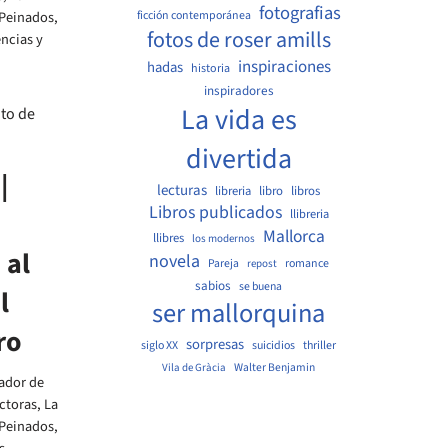
fotografias
ficción contemporánea
Peinados
,
fotos de roser amills
encias y
inspiraciones
hadas
historia
inspiradores
La vida es
divertida
|
lecturas
libreria
libro
libros
Libros publicados
llibreria
Mallorca
llibres
los modernos
 al
novela
Pareja
romance
repost
sabios
se buena
l
ser mallorquina
ro
sorpresas
siglo XX
suicidios
thriller
Walter Benjamin
Vila de Gràcia
ador de
ectoras
,
La
Peinados
,