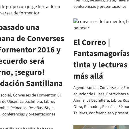
Premios
,
Reseñas
,
Style
,
Tallere
conferencias y presentaciones
pasado una
ana de Converses
El Correo |
Formentor 2016 y
Fantasmagorías
recuerdo será
tinta y lecturas
rno, ¡seguro!
más allá
dación Santillana
Agenda social
,
Converses de Fo
ecuador de Ulises
,
Entrevistas a
social
,
Converses de Formentor
,
El
Amills
,
La bachillera
,
Libros Ros
 de Ulises
,
La bachillera
,
Libros
Obra
,
Peinados
,
Reseñas
,
Sé bu
mills
,
Peinados
,
Reseñas
,
Style
,
Talleres, conferencias y presen
s, conferencias y presentaciones