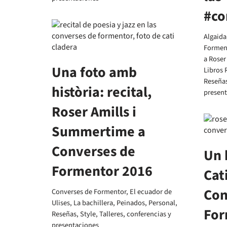
#co
Algaida
Formen
a Roser
Una foto amb
Libros 
Reseña
història: recital,
presen
Roser Amills i
Summertime a
Converses de
Un 
Formentor 2016
Cat
Con
Converses de Formentor
,
El ecuador de
Ulises
,
La bachillera
,
Peinados
,
Personal
,
For
Reseñas
,
Style
,
Talleres, conferencias y
presentaciones