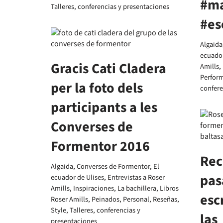
#ma
Talleres, conferencias y presentaciones
#es
Algaida
ecuador
Gracis Cati Cladera
Amills
,
Perfor
per la foto dels
confere
participants a les
Converses de
Formentor 2016
Rec
Algaida
,
Converses de Formentor
,
El
pas
ecuador de Ulises
,
Entrevistas a Roser
Amills
,
Inspiraciones
,
La bachillera
,
Libros
esc
Roser Amills
,
Peinados
,
Personal
,
Reseñas
,
Style
,
Talleres, conferencias y
las
presentaciones