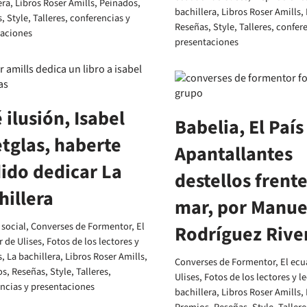
era
,
Libros Roser Amills
,
Peinados
,
bachillera
,
Libros Roser Amills
,
s
,
Style
,
Talleres, conferencias y
Reseñas
,
Style
,
Talleres, confer
taciones
presentaciones
 ilusión, Isabel
Babelia, El País 
tglas, haberte
Apantallantes
ido dedicar La
destellos frente
hillera
mar, por Manue
social
,
Converses de Formentor
,
El
Rodríguez Rive
 de Ulises
,
Fotos de los lectores y
s
,
La bachillera
,
Libros Roser Amills
,
Converses de Formentor
,
El ecu
os
,
Reseñas
,
Style
,
Talleres,
Ulises
,
Fotos de los lectores y l
ncias y presentaciones
bachillera
,
Libros Roser Amills
,