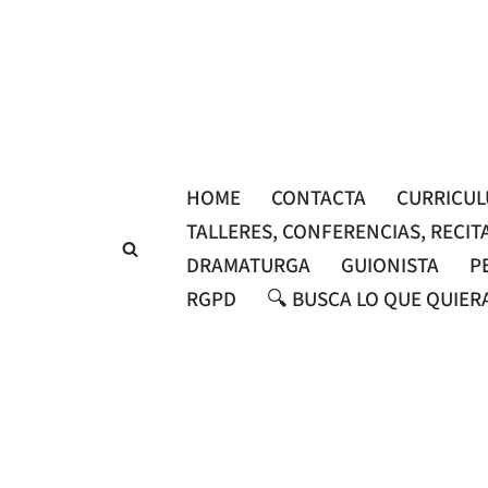
Saltar
al
contenido
HOME
CONTACTA
CURRICU
TALLERES, CONFERENCIAS, RECIT
DRAMATURGA
GUIONISTA
P
RGPD
🔍 BUSCA LO QUE QUIER