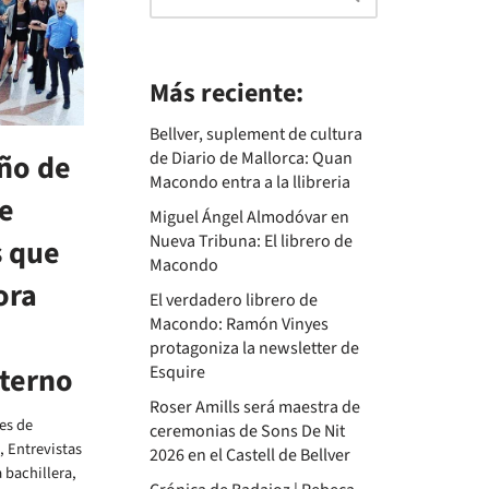
Más reciente:
Bellver, suplement de cultura
de Diario de Mallorca: Quan
ño de
Macondo entra a la llibreria
e
Miguel Ángel Almodóvar en
Nueva Tribuna: El librero de
s que
Macondo
ora
El verdadero librero de
Macondo: Ramón Vinyes
protagoniza la newsletter de
eterno
Esquire
Roser Amills será maestra de
es de
ceremonias de Sons De Nit
,
Entrevistas
2026 en el Castell de Bellver
 bachillera
,