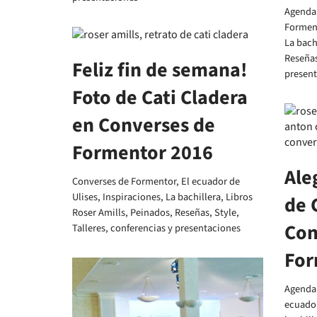
Agenda 
Formen
La bach
Reseña
Feliz fin de semana!
presen
Foto de Cati Cladera
en Converses de
Formentor 2016
Ale
Converses de Formentor
,
El ecuador de
Ulises
,
Inspiraciones
,
La bachillera
,
Libros
de 
Roser Amills
,
Peinados
,
Reseñas
,
Style
,
Con
Talleres, conferencias y presentaciones
For
Agenda 
ecuador