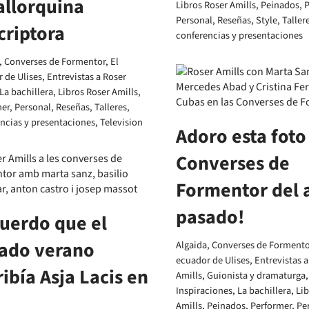
llorquina
Libros Roser Amills
,
Peinados
,
P
Personal
,
Reseñas
,
Style
,
Taller
criptora
conferencias y presentaciones
,
Converses de Formentor
,
El
 de Ulises
,
Entrevistas a Roser
La bachillera
,
Libros Roser Amills
,
mer
,
Personal
,
Reseñas
,
Talleres,
ncias y presentaciones
,
Television
Adoro esta foto
Converses de
Formentor del 
pasado!
uerdo que el
ado verano
Algaida
,
Converses de Formento
ecuador de Ulises
,
Entrevistas a
ribía Asja Lacis en
Amills
,
Guionista y dramaturga
,
Inspiraciones
,
La bachillera
,
Lib
Amills
,
Peinados
,
Performer
,
Pe