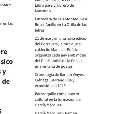
encias y
Libro para El librero de
Macondo
Entrevista de Cris Monteoliva a
Roser Amills en La Orilla de las
letras
21 de març en una nova edició
del Correvers, la ruta que el
ere
col.lectiu Manacor Poètic
organitza cada any amb motiu
sico
del Dia Mundial de la Poesia,
una vintena de poetes
 y
Cronología de Ramon Vinyes:
 de
Ciénaga, Barranquilla y
expulsión en 1925
Barranquilla como puerto
cultural en la formación de
García Márquez
6
García Márquez y Ramon