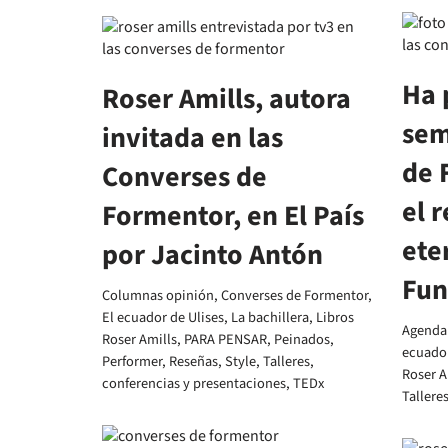
Ha 
Roser Amills, autora
sem
invitada en las
de 
Converses de
el 
Formentor, en El País
ete
por Jacinto Antón
Fun
Columnas opinión
,
Converses de Formentor
,
El ecuador de Ulises
,
La bachillera
,
Libros
Agenda 
Roser Amills
,
PARA PENSAR
,
Peinados
,
ecuador
Performer
,
Reseñas
,
Style
,
Talleres,
Roser A
conferencias y presentaciones
,
TEDx
Tallere