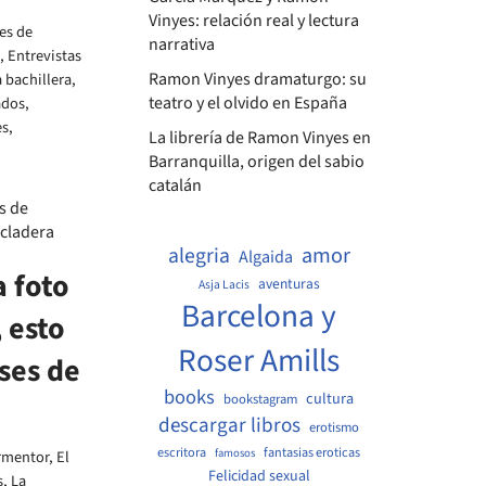
Vinyes: relación real y lectura
es de
narrativa
,
Entrevistas
Ramon Vinyes dramaturgo: su
 bachillera
,
teatro y el olvido en España
ados
,
es,
La librería de Ramon Vinyes en
Barranquilla, origen del sabio
catalán
amor
alegria
Algaida
a foto
aventuras
Asja Lacis
Barcelona y
 esto
Roser Amills
ses de
books
cultura
bookstagram
descargar libros
erotismo
escritora
fantasias eroticas
famosos
rmentor
,
El
Felicidad sexual
s
,
La