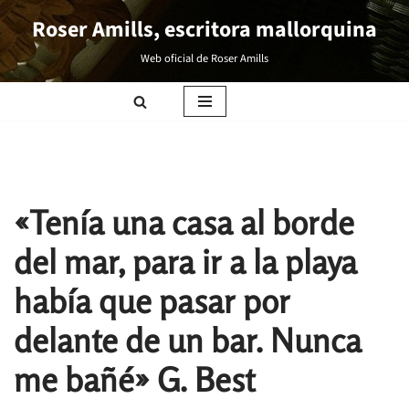
Roser Amills, escritora mallorquina
Saltar
Web oficial de Roser Amills
al
contenido
«Tenía una casa al borde
del mar, para ir a la playa
había que pasar por
delante de un bar. Nunca
me bañé» G. Best