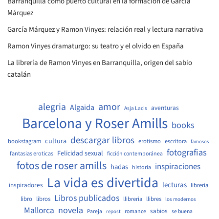
Barranquilla como puerto cultural en la formación de García
Márquez
García Márquez y Ramon Vinyes: relación real y lectura narrativa
Ramon Vinyes dramaturgo: su teatro y el olvido en España
La librería de Ramon Vinyes en Barranquilla, origen del sabio
catalán
amor
alegria
Algaida
aventuras
Asja Lacis
Barcelona y Roser Amills
books
descargar libros
cultura
bookstagram
erotismo
escritora
famosos
fotografias
Felicidad sexual
fantasias eroticas
ficción contemporánea
fotos de roser amills
inspiraciones
hadas
historia
La vida es divertida
lecturas
inspiradores
libreria
Libros publicados
libro
libros
llibreria
llibres
los modernos
Mallorca
novela
sabios
Pareja
romance
se buena
repost