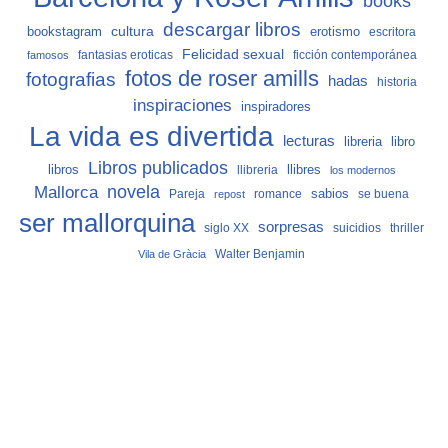
books
descargar libros
cultura
bookstagram
erotismo
escritora
Felicidad sexual
fantasias eroticas
ficción contemporánea
famosos
fotos de roser amills
fotografias
hadas
historia
inspiraciones
inspiradores
La vida es divertida
lecturas
libro
libreria
Libros publicados
libros
llibreria
llibres
los modernos
Mallorca
novela
sabios
Pareja
romance
se buena
repost
ser mallorquina
sorpresas
siglo XX
suicidios
thriller
Vila de Gràcia
Walter Benjamin