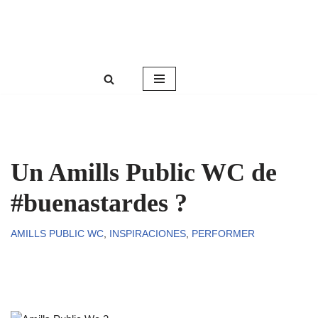
Roser Amills, escritora mallorquina
Saltar
Web oficial de Roser Amills
al
contenido
Un Amills Public WC de
#buenastardes ?
AMILLS PUBLIC WC
,
INSPIRACIONES
,
PERFORMER