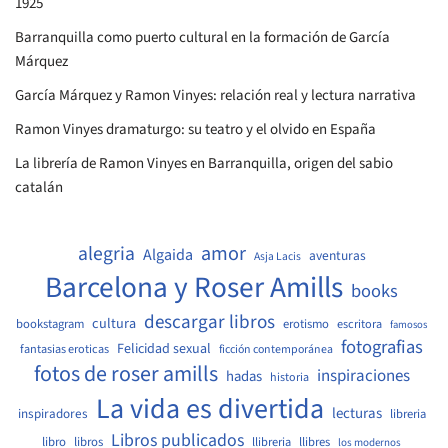
1925
Barranquilla como puerto cultural en la formación de García
Márquez
García Márquez y Ramon Vinyes: relación real y lectura narrativa
Ramon Vinyes dramaturgo: su teatro y el olvido en España
La librería de Ramon Vinyes en Barranquilla, origen del sabio
catalán
amor
alegria
Algaida
aventuras
Asja Lacis
Barcelona y Roser Amills
books
descargar libros
cultura
bookstagram
erotismo
escritora
famosos
fotografias
Felicidad sexual
fantasias eroticas
ficción contemporánea
fotos de roser amills
inspiraciones
hadas
historia
La vida es divertida
lecturas
inspiradores
libreria
Libros publicados
libro
libros
llibreria
llibres
los modernos