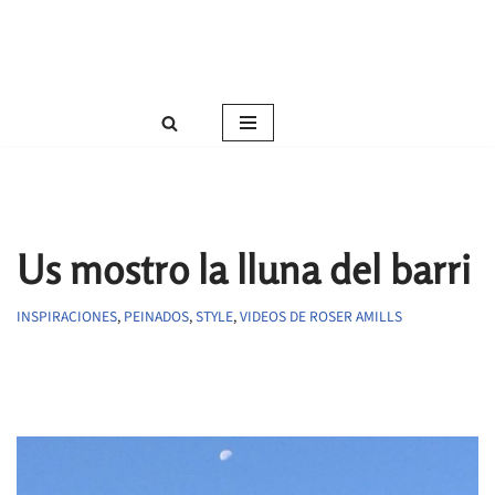
Roser Amills, escritora mallorquina
Saltar
Web oficial de Roser Amills
al
contenido
Us mostro la lluna del barri
INSPIRACIONES
,
PEINADOS
,
STYLE
,
VIDEOS DE ROSER AMILLS