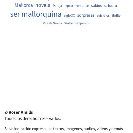
Mallorca
novela
sabios
Pareja
romance
se buena
repost
ser mallorquina
sorpresas
siglo XX
suicidios
thriller
Walter Benjamin
Vila de Gràcia
© Roser Amills
Todos los derechos reservados.
Salvo indicación expresa, los textos, imágenes, audios, vídeos y demás