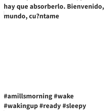
hay que absorberlo. Bienvenido,
mundo, cu?ntame
#amillsmorning #wake
#wakingup #ready #sleepy