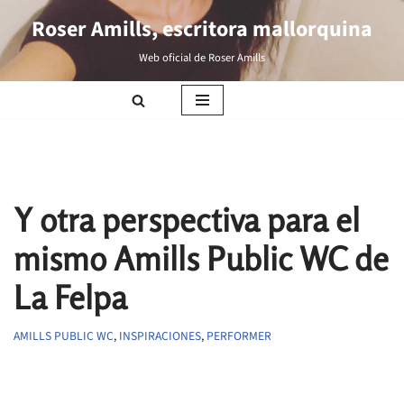
Roser Amills, escritora mallorquina
Saltar
Web oficial de Roser Amills
al
contenido
Y otra perspectiva para el
mismo Amills Public WC de
La Felpa
AMILLS PUBLIC WC
,
INSPIRACIONES
,
PERFORMER