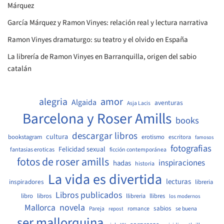
Márquez
García Márquez y Ramon Vinyes: relación real y lectura narrativa
Ramon Vinyes dramaturgo: su teatro y el olvido en España
La librería de Ramon Vinyes en Barranquilla, origen del sabio
catalán
amor
alegria
Algaida
aventuras
Asja Lacis
Barcelona y Roser Amills
books
descargar libros
cultura
bookstagram
erotismo
escritora
famosos
fotografias
Felicidad sexual
fantasias eroticas
ficción contemporánea
fotos de roser amills
inspiraciones
hadas
historia
La vida es divertida
lecturas
inspiradores
libreria
Libros publicados
libro
libros
llibreria
llibres
los modernos
Mallorca
novela
sabios
Pareja
romance
se buena
repost
ser mallorquina