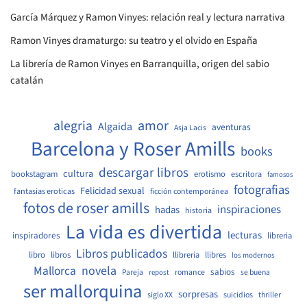
García Márquez y Ramon Vinyes: relación real y lectura narrativa
Ramon Vinyes dramaturgo: su teatro y el olvido en España
La librería de Ramon Vinyes en Barranquilla, origen del sabio
catalán
amor
alegria
Algaida
aventuras
Asja Lacis
Barcelona y Roser Amills
books
descargar libros
cultura
bookstagram
erotismo
escritora
famosos
fotografias
Felicidad sexual
fantasias eroticas
ficción contemporánea
fotos de roser amills
inspiraciones
hadas
historia
La vida es divertida
lecturas
inspiradores
libreria
Libros publicados
libro
libros
llibreria
llibres
los modernos
Mallorca
novela
sabios
Pareja
romance
se buena
repost
ser mallorquina
sorpresas
siglo XX
suicidios
thriller