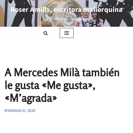
Roser Amills, escritora mallorquina
Saltar
Web oficial de Roser Amills
al
contenido
A Mercedes Milà también
le gusta «Me gusta»,
«M’agrada»
M'AGRADA EL SEXE