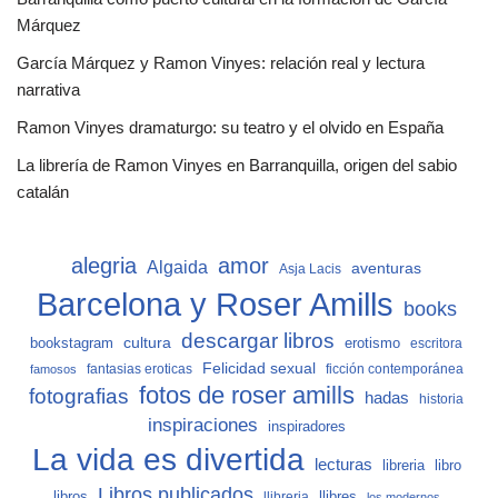
Márquez
García Márquez y Ramon Vinyes: relación real y lectura
narrativa
Ramon Vinyes dramaturgo: su teatro y el olvido en España
La librería de Ramon Vinyes en Barranquilla, origen del sabio
catalán
alegria
amor
Algaida
aventuras
Asja Lacis
Barcelona y Roser Amills
books
descargar libros
cultura
bookstagram
erotismo
escritora
Felicidad sexual
fantasias eroticas
ficción contemporánea
famosos
fotos de roser amills
fotografias
hadas
historia
inspiraciones
inspiradores
La vida es divertida
lecturas
libro
libreria
Libros publicados
libros
llibreria
llibres
los modernos