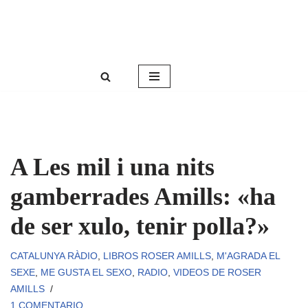
Roser Amills, escritora mallorquina
Saltar
Web oficial de Roser Amills
al
contenido
A Les mil i una nits
gamberrades Amills: «ha
de ser xulo, tenir polla?»
CATALUNYA RÀDIO
,
LIBROS ROSER AMILLS
,
M'AGRADA EL
SEXE
,
ME GUSTA EL SEXO
,
RADIO
,
VIDEOS DE ROSER
AMILLS
1 COMENTARIO