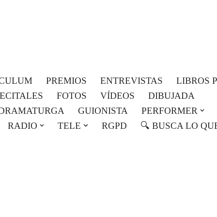
Roser Amills, escritora mallorquina
Web oficial de Roser Amills
ICULUM
PREMIOS
ENTREVISTAS
LIBROS 
RECITALES
FOTOS
VÍDEOS
DIBUJADA
DRAMATURGA
GUIONISTA
PERFORMER
RADIO
TELE
RGPD
🔍 BUSCA LO QU