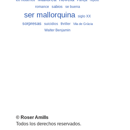
los modernos
repost
sabios
romance
se buena
ser mallorquina
siglo XX
sorpresas
suicidios
thriller
Vila de Gràcia
Walter Benjamin
© Roser Amills
Todos los derechos reservados.