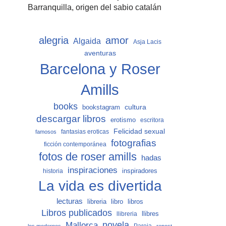
Barranquilla, origen del sabio catalán
alegria
amor
Algaida
Asja Lacis
aventuras
Barcelona y Roser
Amills
books
cultura
bookstagram
descargar libros
erotismo
escritora
Felicidad sexual
fantasias eroticas
famosos
fotografias
ficción contemporánea
fotos de roser amills
hadas
inspiraciones
inspiradores
historia
La vida es divertida
lecturas
libro
libros
libreria
Libros publicados
llibreria
llibres
Mallorca
novela
Pareja