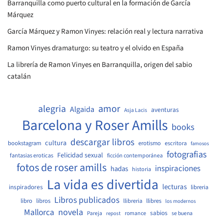
Barranquilla como puerto cultural en la formación de García
Márquez
García Márquez y Ramon Vinyes: relación real y lectura narrativa
Ramon Vinyes dramaturgo: su teatro y el olvido en España
La librería de Ramon Vinyes en Barranquilla, origen del sabio
catalán
amor
alegria
Algaida
aventuras
Asja Lacis
Barcelona y Roser Amills
books
descargar libros
cultura
bookstagram
erotismo
escritora
famosos
fotografias
Felicidad sexual
fantasias eroticas
ficción contemporánea
fotos de roser amills
inspiraciones
hadas
historia
La vida es divertida
lecturas
inspiradores
libreria
Libros publicados
libro
libros
llibreria
llibres
los modernos
Mallorca
novela
sabios
Pareja
romance
se buena
repost