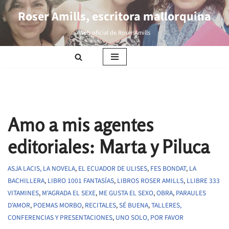
Roser Amills, escritora mallorquina
Saltar
Web oficial de Roser Amills
al
contenido
Amo a mis agentes
editoriales: Marta y Piluca
ASJA LACIS, LA NOVELA
,
EL ECUADOR DE ULISES
,
FES BONDAT
,
LA
BACHILLERA
,
LIBRO 1001 FANTASÍAS
,
LIBROS ROSER AMILLS
,
LLIBRE 333
VITAMINES
,
M'AGRADA EL SEXE
,
ME GUSTA EL SEXO
,
OBRA
,
PARAULES
D'AMOR
,
POEMAS MORBO
,
RECITALES
,
SÉ BUENA
,
TALLERES,
CONFERENCIAS Y PRESENTACIONES
,
UNO SOLO, POR FAVOR