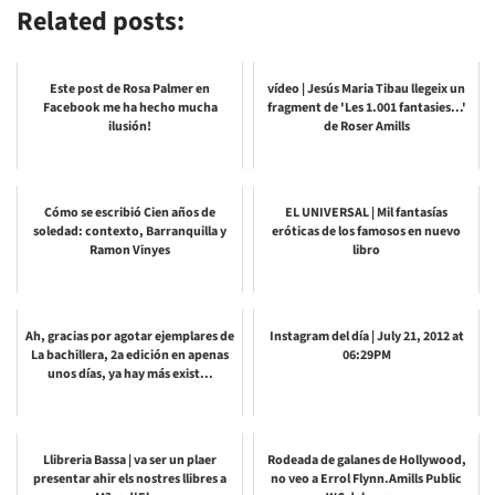
Related posts:
Este post de Rosa Palmer en
vídeo | Jesús Maria Tibau llegeix un
Facebook me ha hecho mucha
fragment de 'Les 1.001 fantasies...'
ilusión!
de Roser Amills
Cómo se escribió Cien años de
EL UNIVERSAL | Mil fantasías
soledad: contexto, Barranquilla y
eróticas de los famosos en nuevo
Ramon Vinyes
libro
Ah, gracias por agotar ejemplares de
Instagram del día | July 21, 2012 at
La bachillera, 2a edición en apenas
06:29PM
unos días, ya hay más exist...
Llibreria Bassa | va ser un plaer
Rodeada de galanes de Hollywood,
presentar ahir els nostres llibres a
no veo a Errol Flynn.Amills Public