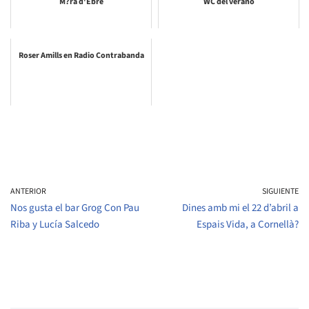
M?ra d'Ebre
WC del verano
Roser Amills en Radio Contrabanda
ANTERIOR
SIGUIENTE
Nos gusta el bar Grog Con Pau
Dines amb mi el 22 d’abril a
Riba y Lucía Salcedo
Espais Vida, a Cornellà?