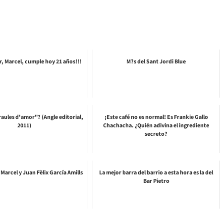
r, Marcel, cumple hoy 21 años!!!
M?s del Sant Jordi Blue
araules d'amor"? (Angle editorial,
¡Este café no es normal! Es Frankie Gallo
2011)
Chachacha. ¿Quién adivina el ingrediente
secreto?
 Marcel y Juan Fèlix García Amills
La mejor barra del barrio a esta hora es la del
Bar Pietro