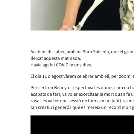
Acabem de saber, amb na Pura Salceda, que el gran am
deixat aquesta matinada.
Havia agafat COVID fa uns dies.
El dia 11 d’agost vàrem celebrar amb ell, per zoom, 
Per cert: en Beneyto respectava les dones com no han
acabats de fer), va voler exorcitzar la mort quan fa u
rosa i es va fer una sessió de fotos en un taüt), va mo
tan creatiu i generós que es mereix un record molt g