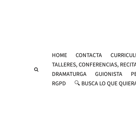
Saltar
al
contenido
HOME
CONTACTA
CURRICU
TALLERES, CONFERENCIAS, RECIT
DRAMATURGA
GUIONISTA
P
RGPD
🔍 BUSCA LO QUE QUIER