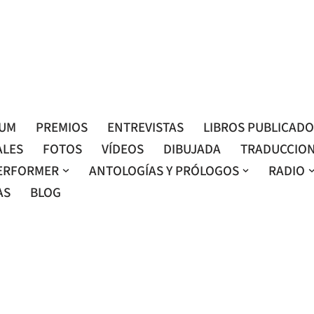
Roser Amills, escritora mallorquina
Web oficial de Roser Amills
LUM
PREMIOS
ENTREVISTAS
LIBROS PUBLICAD
ALES
FOTOS
VÍDEOS
DIBUJADA
TRADUCCIO
ERFORMER
ANTOLOGÍAS Y PRÓLOGOS
RADIO
AS
BLOG