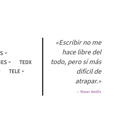
«Escribir no me
hace libre del
OS
todo, pero sí más
NES
TEDX
difícil de
TELE
atrapar.»
— Roser Amills