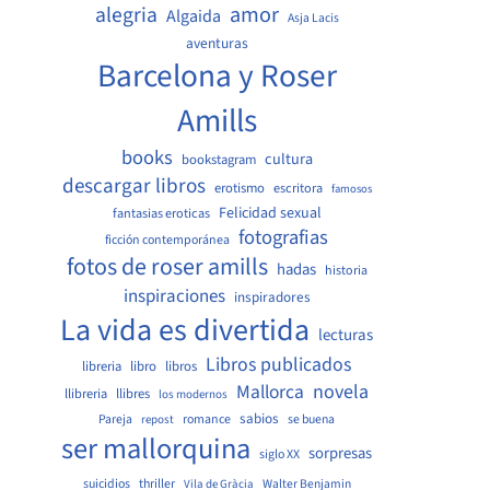
amor
alegria
Algaida
Asja Lacis
aventuras
Barcelona y Roser
Amills
books
cultura
bookstagram
descargar libros
erotismo
escritora
famosos
Felicidad sexual
fantasias eroticas
fotografias
ficción contemporánea
fotos de roser amills
hadas
historia
inspiraciones
inspiradores
La vida es divertida
lecturas
Libros publicados
libreria
libro
libros
Mallorca
novela
llibreria
llibres
los modernos
sabios
Pareja
romance
se buena
repost
ser mallorquina
sorpresas
siglo XX
suicidios
thriller
Walter Benjamin
Vila de Gràcia