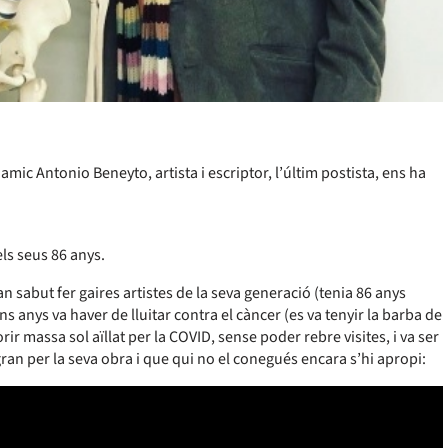
ic Antonio Beneyto, artista i escriptor, l’últim postista, ens ha
els seus 86 anys.
 sabut fer gaires artistes de la seva generació (tenia 86 anys
ns anys va haver de lluitar contra el càncer (es va tenyir la barba de
rir massa sol aïllat per la COVID, sense poder rebre visites, i va ser
ran per la seva obra i que qui no el conegués encara s’hi apropi: