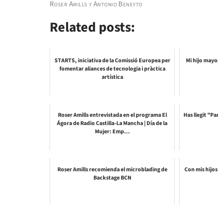
Roser Amills y Antonio Beneyto
Related posts:
STARTS, iniciativa de la Comissió Europea per
Mi hijo mayo
fomentar aliances de tecnologia i pràctica
artística
Roser Amills entrevistada en el programa El
Has llegit "P
Ágora de Radio Castilla-La Mancha | Día de la
Mujer: Emp...
Roser Amills recomienda el microblading de
Con mis hijos
Backstage BCN