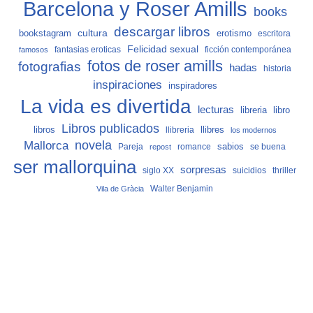
Barcelona y Roser Amills
books
descargar libros
cultura
bookstagram
erotismo
escritora
Felicidad sexual
fantasias eroticas
ficción contemporánea
famosos
fotos de roser amills
fotografias
hadas
historia
inspiraciones
inspiradores
La vida es divertida
lecturas
libro
libreria
Libros publicados
libros
llibreria
llibres
los modernos
Mallorca
novela
sabios
Pareja
romance
se buena
repost
ser mallorquina
sorpresas
siglo XX
suicidios
thriller
Vila de Gràcia
Walter Benjamin