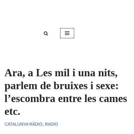
Roser Amills, escritora mallorquina
Saltar
Web oficial de Roser Amills
al
contenido
Ara, a Les mil i una nits,
parlem de bruixes i sexe:
l’escombra entre les cames
etc.
CATALUNYA RÀDIO
,
RADIO