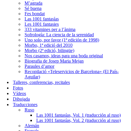
M’agrada
Sé buena
Fes bondat
Las 1001 fantasías
Les 1001 fantasies
333 vitamines per a l’ànima
Sofrología: La ciencia de la serenidad
Uno solo, por favor (1ª edición de 1998)
Morbo, 1ª edició del 2010
Morbo (2ª edició, bilingüe)
Nos casamos, ideas para una boda original
Biografia de Josep Maria Mejan
Paraules d’amor
Recopilació «Teleservicios de Barcelona» (El País-
Aguilar)
Talleres, conferencias, recitales
Fotos
Vídeos
Dibujada
Traducciones
Ruso
Las 1001 fantasías, Vol. 1 (traducción al ruso)
Las 1001 fantasías, Vol. 2 (traducción al ruso)
Alemán
Francés