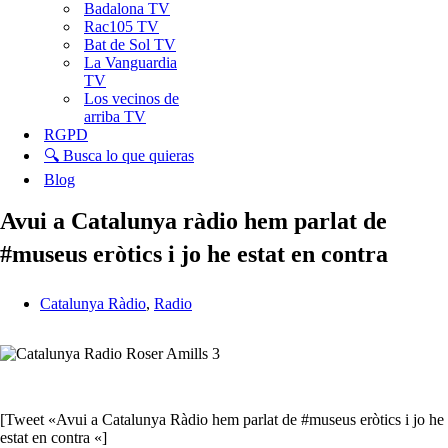
Badalona TV
Rac105 TV
Bat de Sol TV
La Vanguardia
TV
Los vecinos de
arriba TV
RGPD
🔍 Busca lo que quieras
Blog
Avui a Catalunya ràdio hem parlat de
#museus eròtics i jo he estat en contra
Catalunya Ràdio
,
Radio
[Tweet «Avui a Catalunya Ràdio hem parlat de #museus eròtics i jo he
estat en contra «]