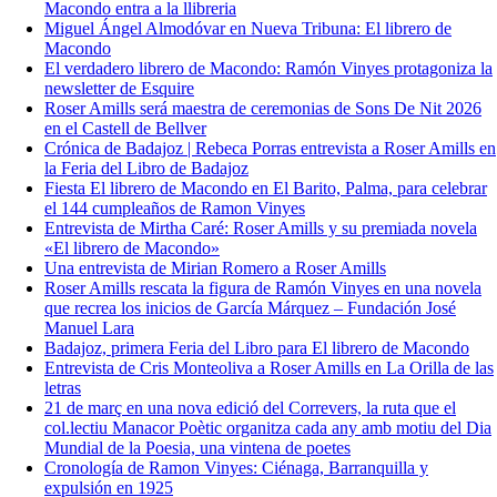
Macondo entra a la llibreria
Miguel Ángel Almodóvar en Nueva Tribuna: El librero de
Macondo
El verdadero librero de Macondo: Ramón Vinyes protagoniza la
newsletter de Esquire
Roser Amills será maestra de ceremonias de Sons De Nit 2026
en el Castell de Bellver
Crónica de Badajoz | Rebeca Porras entrevista a Roser Amills en
la Feria del Libro de Badajoz
Fiesta El librero de Macondo en El Barito, Palma, para celebrar
el 144 cumpleaños de Ramon Vinyes
Entrevista de Mirtha Caré: Roser Amills y su premiada novela
«El librero de Macondo»
Una entrevista de Mirian Romero a Roser Amills
Roser Amills rescata la figura de Ramón Vinyes en una novela
que recrea los inicios de García Márquez – Fundación José
Manuel Lara
Badajoz, primera Feria del Libro para El librero de Macondo
Entrevista de Cris Monteoliva a Roser Amills en La Orilla de las
letras
21 de març en una nova edició del Correvers, la ruta que el
col.lectiu Manacor Poètic organitza cada any amb motiu del Dia
Mundial de la Poesia, una vintena de poetes
Cronología de Ramon Vinyes: Ciénaga, Barranquilla y
expulsión en 1925