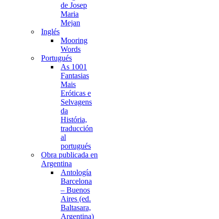
de Josep
Maria
Mejan
Inglés
Mooring
Words
Portugués
As 1001
Fantasias
Mais
Eróticas e
Selvagens
da
História,
traducción
al
portugués
Obra publicada en
Argentina
Antología
Barcelona
– Buenos
Aires (ed.
Baltasara,
Argentina)