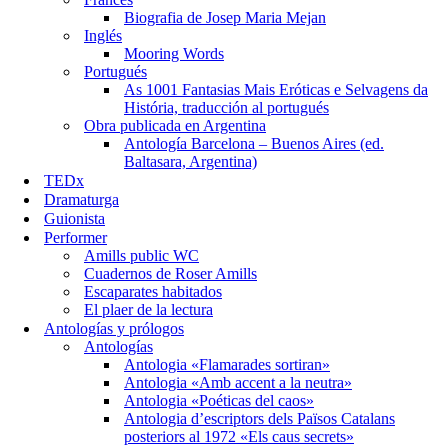
Biografia de Josep Maria Mejan
Inglés
Mooring Words
Portugués
As 1001 Fantasias Mais Eróticas e Selvagens da
História, traducción al portugués
Obra publicada en Argentina
Antología Barcelona – Buenos Aires (ed.
Baltasara, Argentina)
TEDx
Dramaturga
Guionista
Performer
Amills public WC
Cuadernos de Roser Amills
Escaparates habitados
El plaer de la lectura
Antologías y prólogos
Antologías
Antologia «Flamarades sortiran»
Antologia «Amb accent a la neutra»
Antologia «Poéticas del caos»
Antologia d’escriptors dels Països Catalans
posteriors al 1972 «Els caus secrets»