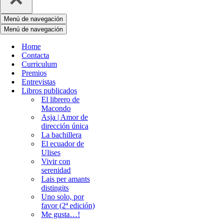
Menú de navegación
Menú de navegación
Home
Contacta
Curriculum
Premios
Entrevistas
Libros publicados
El librero de
Macondo
Asja | Amor de
dirección única
La bachillera
El ecuador de
Ulises
Vivir con
serenidad
Lais per amants
distingits
Uno solo, por
favor (2ª edición)
Me gusta…!