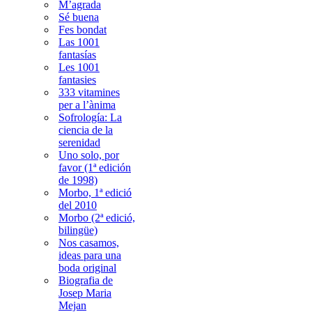
M’agrada
Sé buena
Fes bondat
Las 1001
fantasías
Les 1001
fantasies
333 vitamines
per a l’ànima
Sofrología: La
ciencia de la
serenidad
Uno solo, por
favor (1ª edición
de 1998)
Morbo, 1ª edició
del 2010
Morbo (2ª edició,
bilingüe)
Nos casamos,
ideas para una
boda original
Biografia de
Josep Maria
Mejan