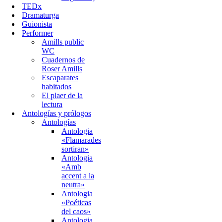
TEDx
Dramaturga
Guionista
Performer
Amills public
WC
Cuadernos de
Roser Amills
Escaparates
habitados
El plaer de la
lectura
Antologías y prólogos
Antologías
Antologia
«Flamarades
sortiran»
Antologia
«Amb
accent a la
neutra»
Antologia
«Poéticas
del caos»
Antologia