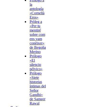
Prólogo a
la
antología
«Cornellà
Eros»
Pròleg a
«Per tu
mentiré
sobre com
ens vam
conèixer»
de Begoña
Merino
Prólogo
«El
silencio
pélvico»
Prólogo
«Siete
historias
íntimas del
Señor
Gandhi»
de Sameer
Rawal