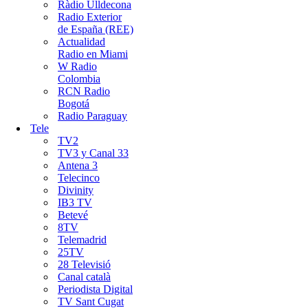
Ràdio Ulldecona
Radio Exterior
de España (REE)
Actualidad
Radio en Miami
W Radio
Colombia
RCN Radio
Bogotá
Radio Paraguay
Tele
TV2
TV3 y Canal 33
Antena 3
Telecinco
Divinity
IB3 TV
Betevé
8TV
Telemadrid
25TV
28 Televisió
Canal català
Periodista Digital
TV Sant Cugat