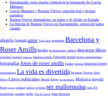
Barranquilla como puerto cultural en la formación de García
Márquez
García Márquez y Ramon Vinyes: relación real y lectura
narrativa
Ramon Vinyes dramaturgo: su teatro y el olvido en España
La librería de Ramon Vinyes en Barranquilla, origen del sabio
catalán
Barcelona y
alegria
amor
Algaida
aventuras
Asja Lacis
Roser Amills
descargar libros
books
cultura
bookstagram
Felicidad sexual
erotismo
escritora
fantasias eroticas
ficción contemporánea
famosos
fotos de roser amills
fotografias
inspiraciones
hadas
historia
La vida es divertida
lecturas
inspiradores
libreria
libro
Libros publicados
Mallorca
novela
libros
llibreria
llibres
los modernos
ser mallorquina
sabios
romance
siglo XX
Pareja
repost
se buena
sorpresas
suicidios
thriller
Vila de Gràcia
Walter Benjamin