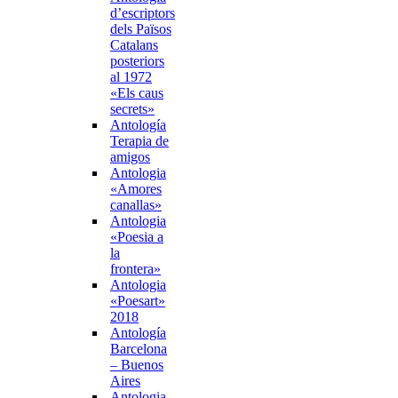
d’escriptors
dels Països
Catalans
posteriors
al 1972
«Els caus
secrets»
Antología
Terapia de
amigos
Antologia
«Amores
canallas»
Antologia
«Poesia a
la
frontera»
Antologia
«Poesart»
2018
Antología
Barcelona
– Buenos
Aires
Antologia