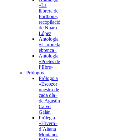
«La
llibrera de
Portbou»,
recopilació
de Nuara
López
Antologia
«L’arbreda
ebrenca»
Antologia
«Poetes de
l’Ebre»
Prólogos
Prólogo a
«Escozor
nuestro de
cada día»
de Agustín
Calvo
Galán
Pròleg a
«Hivern»
d’Aitana
Montaner