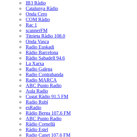
IB3 Ràdio
Catalunya Ràdio
Onda Cero
COM Ràdio
Rac 1
scannerFM
Titoieta Ràdio 108.0
Onda Vasca
Radio Euskadi
Ràdio Barcelona
Ràdio Sabadell 94.6
La Xarxa
Radio Galega
Radio Contrabanda
Radio MARCA
ABC Punto Radio
Aula Radio
Cugat Ràdio 91.5 FM
Radio Rubí
esRadio
Ràdio Berga 107.6 FM
ABC Punto Radio
Ràdio Cornellà
Ràdio Estel
Radio Canet 107.6 FM