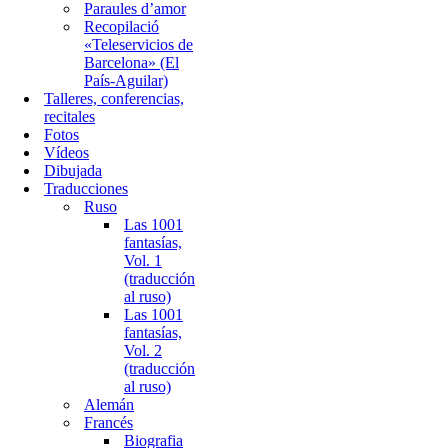
Paraules d’amor
Recopilació
«Teleservicios de
Barcelona» (El
País-Aguilar)
Talleres, conferencias,
recitales
Fotos
Vídeos
Dibujada
Traducciones
Ruso
Las 1001
fantasías,
Vol. 1
(traducción
al ruso)
Las 1001
fantasías,
Vol. 2
(traducción
al ruso)
Alemán
Francés
Biografia