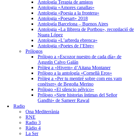
Antología Terapia de amigos
Antologia «Amores canallas»
Antologia «Poesia a la frontera»
Antologia «Poesart» 2018
Antología Barcelona – Buenos Aires
Antologia «La llibrera de Portbou», recopilació de
Nuara López
Antologia «L’arbreda ebrenca»
Antologia «Poetes de l’Ebre»
Prólogos
Prólogo a «Escozor nuestro de cada día» de
Agustín Calvo Galán
Pròleg a «Hivern» d’Aitana Montaner
Prólogo a la antología «Cornellà Eros»
Pròleg a «Per tu mentiré sobre com ens vam
conèixer» de Begoña Merino
Prólogo «El silencio pélvico»
Prólogo «Siete historias íntimas del Señor
Gandhi» de Sameer Rawal
Radio
Ona Mediterrània
RNE
Radio 3
Ràdio 4
La Ser