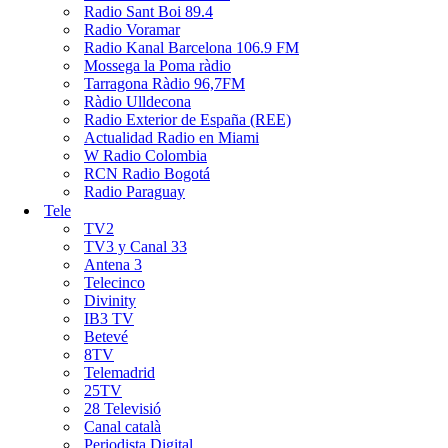
Radio Sant Boi 89.4
Radio Voramar
Radio Kanal Barcelona 106.9 FM
Mossega la Poma ràdio
Tarragona Ràdio 96,7FM
Ràdio Ulldecona
Radio Exterior de España (REE)
Actualidad Radio en Miami
W Radio Colombia
RCN Radio Bogotá
Radio Paraguay
Tele
TV2
TV3 y Canal 33
Antena 3
Telecinco
Divinity
IB3 TV
Betevé
8TV
Telemadrid
25TV
28 Televisió
Canal català
Periodista Digital