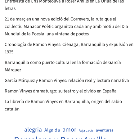
Entrevista de Cris Monteoliva a Roser Amills en La Orilla de las
letras
21 de març en una nova edició del Correvers, la ruta que el
col.lectiu Manacor Poètic organitza cada any amb motiu del Dia
Mundial de la Poesia, una vintena de poetes
Cronología de Ramon Vinyes: Ciénaga, Barranquilla y expulsión en
1925
Barranquilla como puerto cultural en la formación de García
Márquez
García Márquez y Ramon Vinyes: relación real y lectura narrativa
Ramon Vinyes dramaturgo: su teatro y el olvido en España
La librería de Ramon Vinyes en Barranquilla, origen del sabio
catalán
amor
alegria
Algaida
aventuras
Asja Lacis