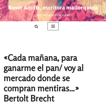
Roser Amills, escritora mallorquina
Saltar
Web oficial de Roser Amills
al
contenido
«Cada mañana, para
ganarme el pan/ voy al
mercado donde se
compran mentiras…»
Bertolt Brecht