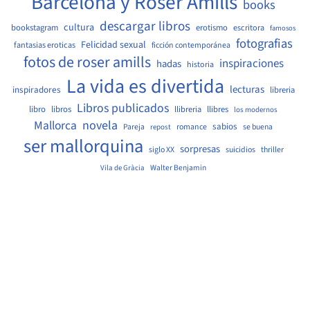
Barcelona y Roser Amills
books
descargar libros
cultura
bookstagram
erotismo
escritora
famosos
fotografias
Felicidad sexual
fantasias eroticas
ficción contemporánea
fotos de roser amills
inspiraciones
hadas
historia
La vida es divertida
lecturas
inspiradores
libreria
Libros publicados
libro
libros
llibreria
llibres
los modernos
Mallorca
novela
sabios
Pareja
romance
se buena
repost
ser mallorquina
sorpresas
siglo XX
suicidios
thriller
Walter Benjamin
Vila de Gràcia