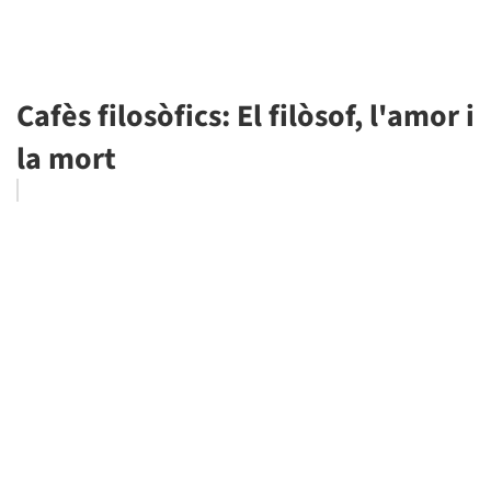
Cafès filosòfics: El filòsof, l'amor i
la mort