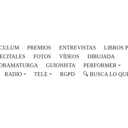
Roser Amills, escritora mallorquina
Web oficial de Roser Amills
ICULUM
PREMIOS
ENTREVISTAS
LIBROS 
RECITALES
FOTOS
VÍDEOS
DIBUJADA
DRAMATURGA
GUIONISTA
PERFORMER
RADIO
TELE
RGPD
🔍 BUSCA LO QU