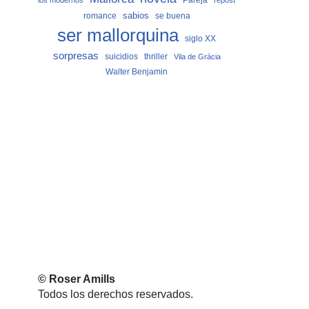
los modernos
repost
sabios
romance
se buena
ser mallorquina
siglo XX
sorpresas
suicidios
thriller
Vila de Gràcia
Walter Benjamin
© Roser Amills
Todos los derechos reservados.