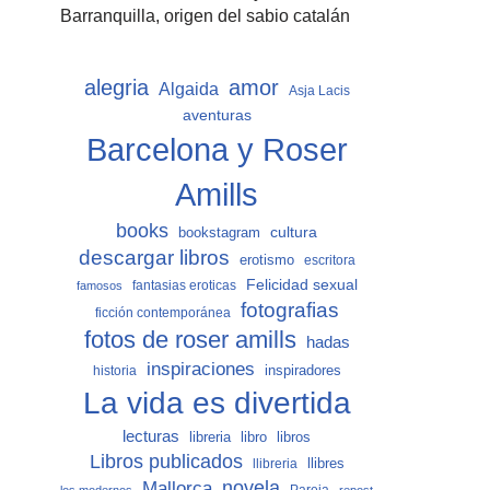
Barranquilla, origen del sabio catalán
alegria
amor
Algaida
Asja Lacis
aventuras
Barcelona y Roser
Amills
books
cultura
bookstagram
descargar libros
erotismo
escritora
Felicidad sexual
fantasias eroticas
famosos
fotografias
ficción contemporánea
fotos de roser amills
hadas
inspiraciones
inspiradores
historia
La vida es divertida
lecturas
libro
libros
libreria
Libros publicados
llibreria
llibres
Mallorca
novela
Pareja