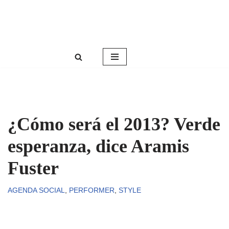
Roser Amills, escritora mallorquina
Saltar
Web oficial de Roser Amills
al
contenido
¿Cómo será el 2013? Verde
esperanza, dice Aramis
Fuster
AGENDA SOCIAL
,
PERFORMER
,
STYLE