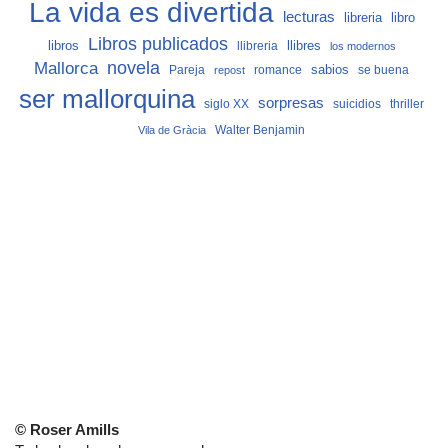
La vida es divertida
lecturas
libro
libreria
Libros publicados
libros
llibreria
llibres
los modernos
Mallorca
novela
sabios
Pareja
romance
se buena
repost
ser mallorquina
sorpresas
siglo XX
suicidios
thriller
Vila de Gràcia
Walter Benjamin
© Roser Amills