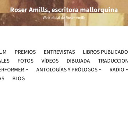
Roser Amills, escritora mallorquina
Web oficial de Roser Amills
LUM
PREMIOS
ENTREVISTAS
LIBROS PUBLICAD
ALES
FOTOS
VÍDEOS
DIBUJADA
TRADUCCIO
ERFORMER
ANTOLOGÍAS Y PRÓLOGOS
RADIO
AS
BLOG