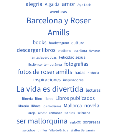
amor
alegria
Algaida
Asja Lacis
aventuras
Barcelona y Roser
Amills
books
cultura
bookstagram
descargar libros
erotismo
escritora
famosos
Felicidad sexual
fantasias eroticas
fotografias
ficción contemporánea
fotos de roser amills
hadas
historia
inspiraciones
inspiradores
La vida es divertida
lecturas
Libros publicados
libreria
libro
libros
Mallorca
novela
llibreria
llibres
los modernos
sabios
Pareja
romance
se buena
repost
ser mallorquina
sorpresas
siglo XX
suicidios
thriller
Walter Benjamin
Vila de Gràcia