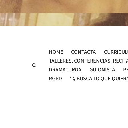
Saltar
al
contenido
HOME
CONTACTA
CURRICU
TALLERES, CONFERENCIAS, RECIT
DRAMATURGA
GUIONISTA
P
RGPD
🔍 BUSCA LO QUE QUIER