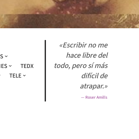
«Escribir no me
hace libre del
OS
todo, pero sí más
NES
TEDX
difícil de
TELE
atrapar.»
— Roser Amills