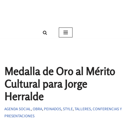
Roser Amills, escritora mallorquina
Saltar
Web oficial de Roser Amills
al
contenido
Medalla de Oro al Mérito
Cultural para Jorge
Herralde
AGENDA SOCIAL
,
OBRA
,
PEINADOS
,
STYLE
,
TALLERES, CONFERENCIAS Y
PRESENTACIONES