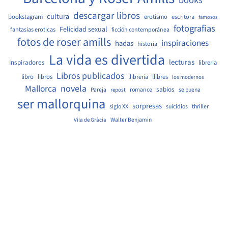
descargar libros
cultura
bookstagram
erotismo
escritora
famosos
fotografias
Felicidad sexual
fantasias eroticas
ficción contemporánea
fotos de roser amills
inspiraciones
hadas
historia
La vida es divertida
lecturas
inspiradores
libreria
Libros publicados
libro
libros
llibreria
llibres
los modernos
Mallorca
novela
sabios
Pareja
romance
se buena
repost
ser mallorquina
sorpresas
siglo XX
suicidios
thriller
Walter Benjamin
Vila de Gràcia