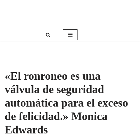
Roser Amills, escritora mallorquina
Saltar
Web oficial de Roser Amills
al
contenido
«El ronroneo es una
válvula de seguridad
automática para el exceso
de felicidad.» Monica
Edwards