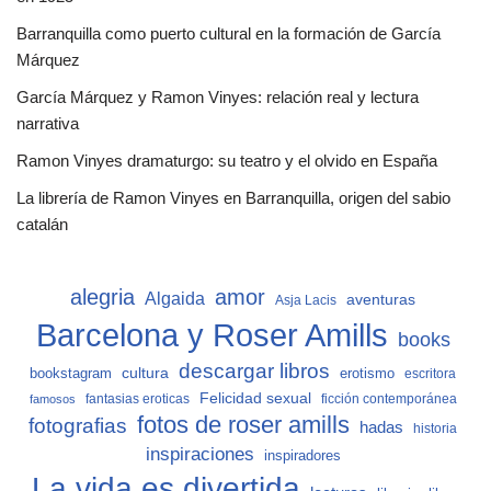
Barranquilla como puerto cultural en la formación de García
Márquez
García Márquez y Ramon Vinyes: relación real y lectura
narrativa
Ramon Vinyes dramaturgo: su teatro y el olvido en España
La librería de Ramon Vinyes en Barranquilla, origen del sabio
catalán
alegria
amor
Algaida
aventuras
Asja Lacis
Barcelona y Roser Amills
books
descargar libros
cultura
bookstagram
erotismo
escritora
Felicidad sexual
fantasias eroticas
ficción contemporánea
famosos
fotos de roser amills
fotografias
hadas
historia
inspiraciones
inspiradores
La vida es divertida