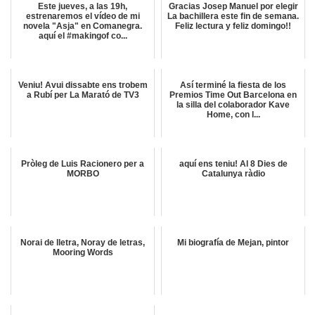
Este jueves, a las 19h,
Gracias Josep Manuel por elegir
estrenaremos el vídeo de mi
La bachillera este fin de semana.
novela "Asja" en Comanegra.
Feliz lectura y feliz domingo!!
aquí el #makingof co...
Veniu! Avui dissabte ens trobem
Así terminé la fiesta de los
a Rubí per La Marató de TV3
Premios Time Out Barcelona en
la silla del colaborador Kave
Home, con l...
Pròleg de Luis Racionero per a
aquí ens teniu! Al 8 Dies de
MORBO
Catalunya ràdio
Norai de lletra, Noray de letras,
Mi biografía de Mejan, pintor
Mooring Words