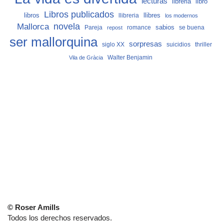
lecturas
libro
libreria
Libros publicados
libros
llibreria
llibres
los modernos
Mallorca
novela
sabios
Pareja
romance
se buena
repost
ser mallorquina
sorpresas
siglo XX
suicidios
thriller
Vila de Gràcia
Walter Benjamin
© Roser Amills
Todos los derechos reservados.