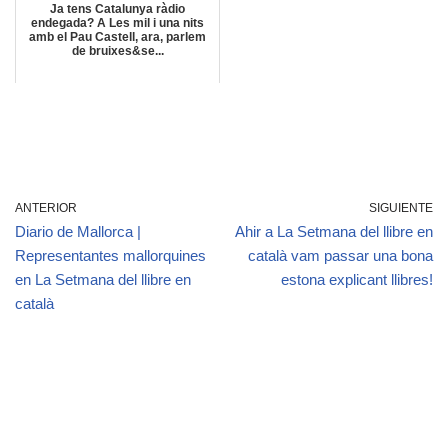
Ja tens Catalunya ràdio
endegada? A Les mil i una nits
amb el Pau Castell, ara, parlem
de bruixes&se...
ANTERIOR
SIGUIENTE
Diario de Mallorca |
Ahir a La Setmana del llibre en
Representantes mallorquines
català vam passar una bona
en La Setmana del llibre en
estona explicant llibres!
català