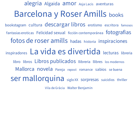
amor
alegria
Algaida
aventuras
Asja Lacis
Barcelona y Roser Amills
books
descargar libros
cultura
bookstagram
erotismo
escritora
famosos
fotografias
Felicidad sexual
fantasias eroticas
ficción contemporánea
fotos de roser amills
inspiraciones
hadas
historia
La vida es divertida
lecturas
inspiradores
libreria
Libros publicados
libro
libros
llibreria
llibres
los modernos
Mallorca
novela
sabios
Pareja
romance
se buena
repost
ser mallorquina
sorpresas
siglo XX
suicidios
thriller
Walter Benjamin
Vila de Gràcia