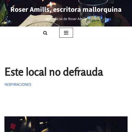
Roser Amills, escritora mallorquina
Saltar
Web oficial de Roser Amills
al
contenido
Este local no defrauda
INSPIRACIONES