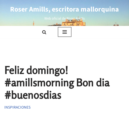
Roser Amills, escritora mallorquina
Saltar
Web oficial de Roser Amills
al
contenido
Feliz domingo!
#amillsmorning Bon dia
#buenosdias
INSPIRACIONES