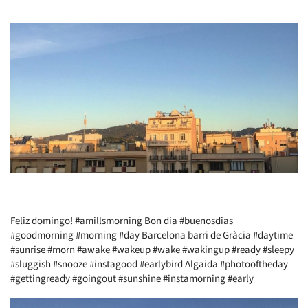
Feliz domingo! #amillsmorning Bon dia #buenosdias
#goodmorning #morning #day Barcelona barri de Gràcia #daytime
#sunrise #morn #awake #wakeup #wake #wakingup #ready #sleepy
#sluggish #snooze #instagood #earlybird Algaida #photooftheday
#gettingready #goingout #sunshine #instamorning #early