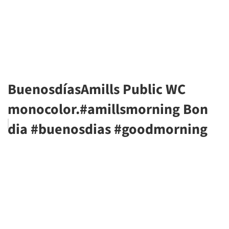
BuenosdíasAmills Public WC
monocolor.#amillsmorning Bon
dia #buenosdias #goodmorning