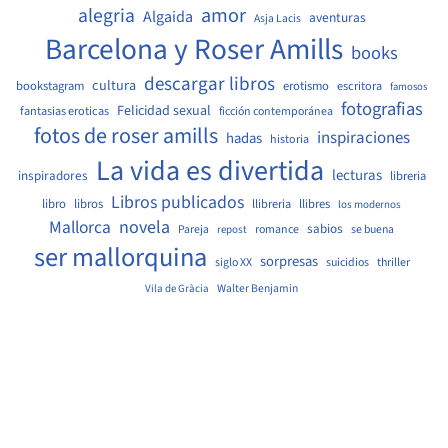
amor
alegria
Algaida
aventuras
Asja Lacis
Barcelona y Roser Amills
books
descargar libros
cultura
bookstagram
erotismo
escritora
famosos
fotografias
Felicidad sexual
fantasias eroticas
ficción contemporánea
fotos de roser amills
inspiraciones
hadas
historia
La vida es divertida
lecturas
inspiradores
libreria
Libros publicados
libro
libros
llibreria
llibres
los modernos
Mallorca
novela
sabios
Pareja
romance
se buena
repost
ser mallorquina
sorpresas
siglo XX
suicidios
thriller
Walter Benjamin
Vila de Gràcia