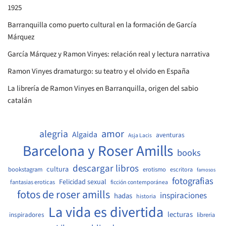
1925
Barranquilla como puerto cultural en la formación de García
Márquez
García Márquez y Ramon Vinyes: relación real y lectura narrativa
Ramon Vinyes dramaturgo: su teatro y el olvido en España
La librería de Ramon Vinyes en Barranquilla, origen del sabio
catalán
amor
alegria
Algaida
aventuras
Asja Lacis
Barcelona y Roser Amills
books
descargar libros
cultura
bookstagram
erotismo
escritora
famosos
fotografias
Felicidad sexual
fantasias eroticas
ficción contemporánea
fotos de roser amills
inspiraciones
hadas
historia
La vida es divertida
lecturas
inspiradores
libreria