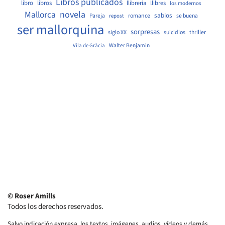
Libros publicados
libro
libros
llibreria
llibres
los modernos
Mallorca
novela
sabios
Pareja
romance
se buena
repost
ser mallorquina
sorpresas
siglo XX
suicidios
thriller
Walter Benjamin
Vila de Gràcia
© Roser Amills
Todos los derechos reservados.
Salvo indicación expresa, los textos, imágenes, audios, vídeos y demás