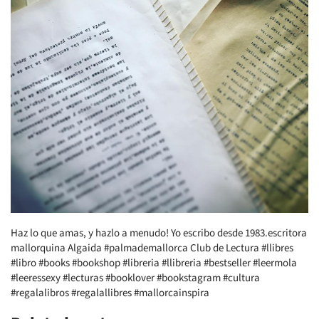
Haz lo que amas, y hazlo a menudo! Yo escribo desde 1983.escritora
mallorquina Algaida #palmademallorca Club de Lectura #llibres
#libro #books #bookshop #libreria #llibreria #bestseller #leermola
#leeressexy #lecturas #booklover #bookstagram #cultura
#regalalibros #regalallibres #mallorcainspira