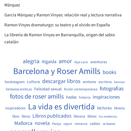
Márquez
García Márquez y Ramon Vinyes: relación real y lectura narrativa
Ramon Vinyes dramaturgo: su teatro y el olvido en España
La librería de Ramon Vinyes en Barranquilla, origen del sabio
catalán
amor
alegria
Algaida
aventuras
Asja Lacis
Barcelona y Roser Amills
books
descargar libros
cultura
bookstagram
erotismo
escritora
famosos
fotografias
Felicidad sexual
fantasias eroticas
ficción contemporánea
fotos de roser amills
inspiraciones
hadas
historia
La vida es divertida
lecturas
inspiradores
libreria
Libros publicados
libro
libros
llibreria
llibres
los modernos
Mallorca
novela
sabios
Pareja
romance
se buena
repost