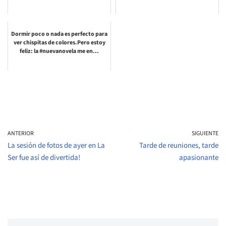
Dormir poco o nada es perfecto para
ver chispitas de colores.Pero estoy
feliz: la #nuevanovela me en...
ANTERIOR
SIGUIENTE
La sesión de fotos de ayer en La
Tarde de reuniones, tarde
Ser fue así de divertida!
apasionante