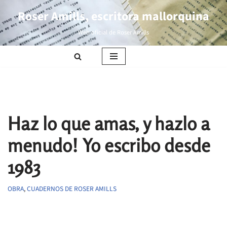
Roser Amills, escritora mallorquina
Saltar
Web oficial de Roser Amills
al
contenido
Haz lo que amas, y hazlo a
menudo! Yo escribo desde
1983
OBRA
,
CUADERNOS DE ROSER AMILLS