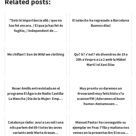
Related posts:
"Sols té importància allò / que no
El solecito ha regresado a Barcelona
has fet encara. / El que ja has fet és
Buenos días!
fugitiu, / independent de ...
Me chiflan!! Son de Wild we clothing
Qu? b? s'est? els divendres de 19 a
20h a Vespre a La 2 amb la Màbel
Martí i el Xavi Díaz
Roser Amills entrevistada en el
Muy pronto os daremos un
programa El Ágora de Radio Castilla-
#roseramil muy fetichista v?a
La Mancha | Día de la Mujer: Emp...
scannerFM | Adoramos el buen
humor.#estamosen...
Catalunya ràdio: avui a Les mil i una
Manuel Pastor ha conseguido su
nits parlem del 69 i totes les seves
ejemplar en Fnac l'Illa y mañana nos
variants amb Marta Arasan...
vemos en la presentación El ecua...