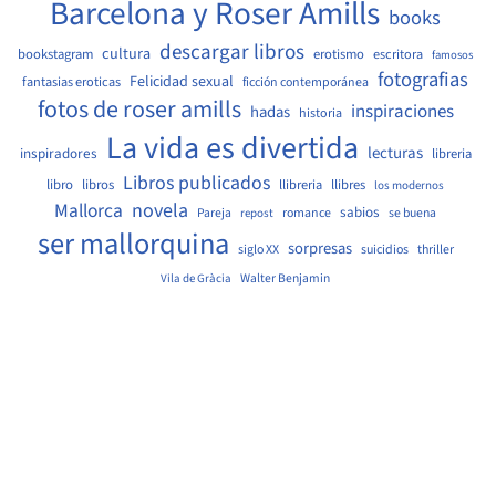
Barcelona y Roser Amills
books
descargar libros
cultura
bookstagram
erotismo
escritora
famosos
fotografias
Felicidad sexual
fantasias eroticas
ficción contemporánea
fotos de roser amills
inspiraciones
hadas
historia
La vida es divertida
lecturas
inspiradores
libreria
Libros publicados
libro
libros
llibreria
llibres
los modernos
Mallorca
novela
sabios
Pareja
romance
se buena
repost
ser mallorquina
sorpresas
siglo XX
suicidios
thriller
Walter Benjamin
Vila de Gràcia