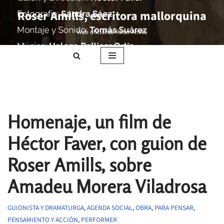
Roser Amills, escritora mallorquina
Saltar
Web oficial de Roser Amills
al
contenido
Homenaje, un film de
Héctor Faver, con guion de
Roser Amills, sobre
Amadeu Morera Viladrosa
GUIONISTA Y DRAMATURGA
,
AGENDA SOCIAL
,
OBRA
,
PARA PENSAR
,
PENSAMIENTO Y ACCIÓN
,
PERFORMER