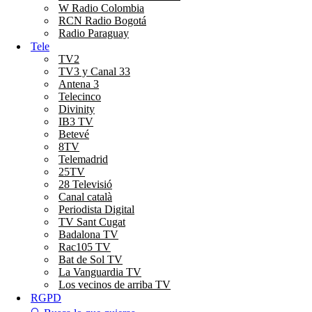
W Radio Colombia
RCN Radio Bogotá
Radio Paraguay
Tele
TV2
TV3 y Canal 33
Antena 3
Telecinco
Divinity
IB3 TV
Betevé
8TV
Telemadrid
25TV
28 Televisió
Canal català
Periodista Digital
TV Sant Cugat
Badalona TV
Rac105 TV
Bat de Sol TV
La Vanguardia TV
Los vecinos de arriba TV
RGPD