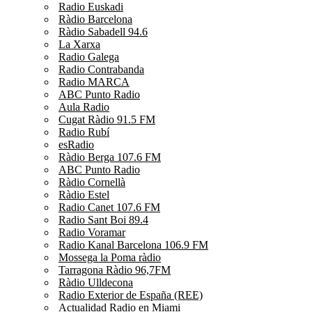
Radio Euskadi
Ràdio Barcelona
Ràdio Sabadell 94.6
La Xarxa
Radio Galega
Radio Contrabanda
Radio MARCA
ABC Punto Radio
Aula Radio
Cugat Ràdio 91.5 FM
Radio Rubí
esRadio
Ràdio Berga 107.6 FM
ABC Punto Radio
Ràdio Cornellà
Ràdio Estel
Radio Canet 107.6 FM
Radio Sant Boi 89.4
Radio Voramar
Radio Kanal Barcelona 106.9 FM
Mossega la Poma ràdio
Tarragona Ràdio 96,7FM
Ràdio Ulldecona
Radio Exterior de España (REE)
Actualidad Radio en Miami