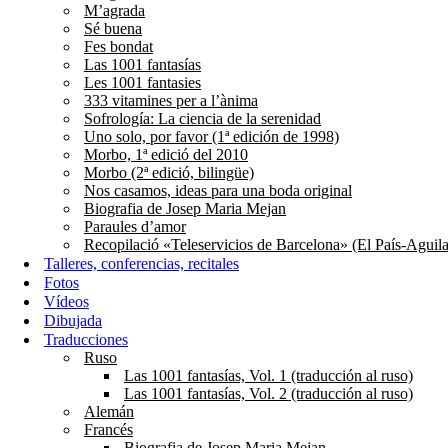
M’agrada
Sé buena
Fes bondat
Las 1001 fantasías
Les 1001 fantasies
333 vitamines per a l’ànima
Sofrología: La ciencia de la serenidad
Uno solo, por favor (1ª edición de 1998)
Morbo, 1ª edició del 2010
Morbo (2ª edició, bilingüe)
Nos casamos, ideas para una boda original
Biografia de Josep Maria Mejan
Paraules d’amor
Recopilació «Teleservicios de Barcelona» (El País-Aguila
Talleres, conferencias, recitales
Fotos
Vídeos
Dibujada
Traducciones
Ruso
Las 1001 fantasías, Vol. 1 (traducción al ruso)
Las 1001 fantasías, Vol. 2 (traducción al ruso)
Alemán
Francés
Biografia de Josep Maria Mejan