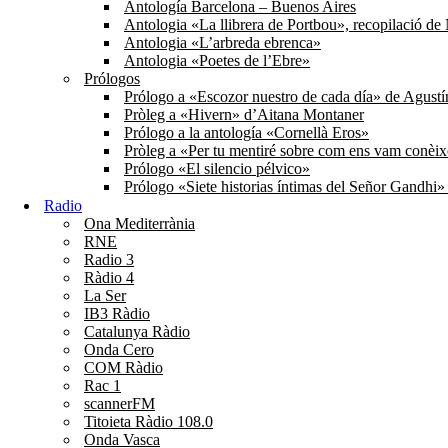
Antología Barcelona – Buenos Aires
Antologia «La llibrera de Portbou», recopilació d
Antologia «L’arbreda ebrenca»
Antologia «Poetes de l’Ebre»
Prólogos
Prólogo a «Escozor nuestro de cada día» de Agust
Pròleg a «Hivern» d’Aitana Montaner
Prólogo a la antología «Cornellà Eros»
Pròleg a «Per tu mentiré sobre com ens vam conèi
Prólogo «El silencio pélvico»
Prólogo «Siete historias íntimas del Señor Gandhi
Radio
Ona Mediterrània
RNE
Radio 3
Ràdio 4
La Ser
IB3 Ràdio
Catalunya Ràdio
Onda Cero
COM Ràdio
Rac 1
scannerFM
Titoieta Ràdio 108.0
Onda Vasca