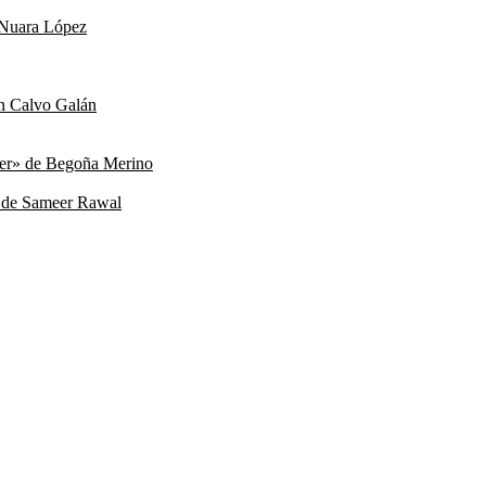
e Nuara López
ín Calvo Galán
xer» de Begoña Merino
» de Sameer Rawal