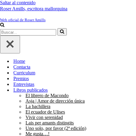
Saltar al contenido
Roser Amills, escritora mallorquina
Web oficial de Roser Amills
Buscar...
Home
Contacta
Curriculum
Premios
Entrevistas
Libros publicados
El librero de Macondo
Asja | Amor de dirección única
La bachillera
El ecuador de Ulises
Vivir con serenidad
Lais per amants distingits
Uno solo, por favor (2ª edición)
Me gusta…!