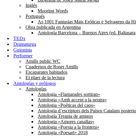
Inglés
Mooring Words
Portugués
As 1001 Fantasias Mais Eróticas e Selvagens da His
Obra publicada en Argentina
Antología Barcelona – Buenos Aires (ed. Baltasara
TEDx
Dramaturga
Guionista
Performer
Amills public WC
Cuadernos de Roser Amills
Escaparates habitados
El plaer de la lectura
Antologías y prólogos
Antologías
Antologia «Flamarades sortiran»
Antologia «Amb accent a la neutra»
Antologia «Poéticas del caos»
Antologia d’escriptors dels Països Catalans posteri
Antología Terapia de amigos
Antologia «Amores canallas»
Antologia «Poesia a la frontera»
Antologia «Poesart» 2018