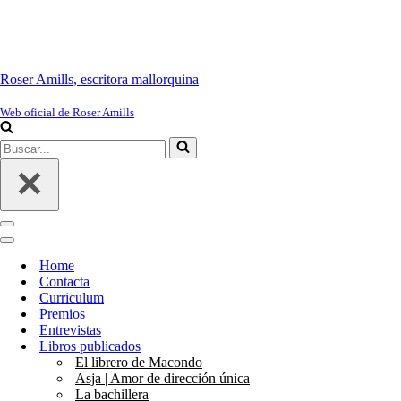
Roser Amills, escritora mallorquina
Web oficial de Roser Amills
Buscar...
Menú
de
Menú
navegación
de
Home
navegación
Contacta
Curriculum
Premios
Entrevistas
Libros publicados
El librero de Macondo
Asja | Amor de dirección única
La bachillera