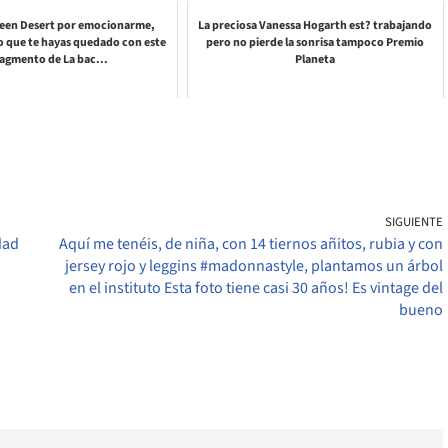
ueen Desert por emocionarme,
La preciosa Vanessa Hogarth est? trabajando
 que te hayas quedado con este
pero no pierde la sonrisa tampoco Premio
ragmento de La bac...
Planeta
SIGUIENTE
dad
Aquí me tenéis, de niña, con 14 tiernos añitos, rubia y con
jersey rojo y leggins #madonnastyle, plantamos un árbol
en el instituto Esta foto tiene casi 30 años! Es vintage del
bueno