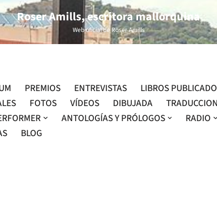
Roser Amills, escritora mallorquina
Web oficial de Roser Amills
LUM
PREMIOS
ENTREVISTAS
LIBROS PUBLICAD
ALES
FOTOS
VÍDEOS
DIBUJADA
TRADUCCIO
ERFORMER
ANTOLOGÍAS Y PRÓLOGOS
RADIO
AS
BLOG