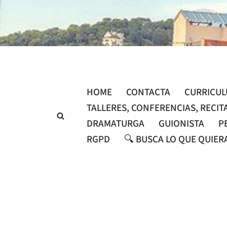
Saltar
al
contenido
HOME
CONTACTA
CURRICU
TALLERES, CONFERENCIAS, RECIT
DRAMATURGA
GUIONISTA
P
RGPD
🔍 BUSCA LO QUE QUIER