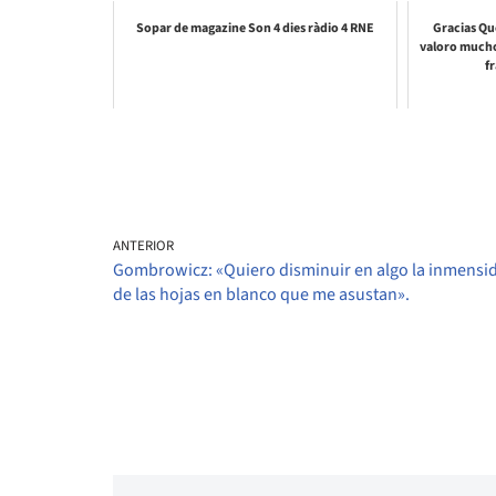
Sopar de magazine Son 4 dies ràdio 4 RNE
Gracias Q
valoro mucho
f
ANTERIOR
Gombrowicz: «Quiero disminuir en algo la inmensi
de las hojas en blanco que me asustan».