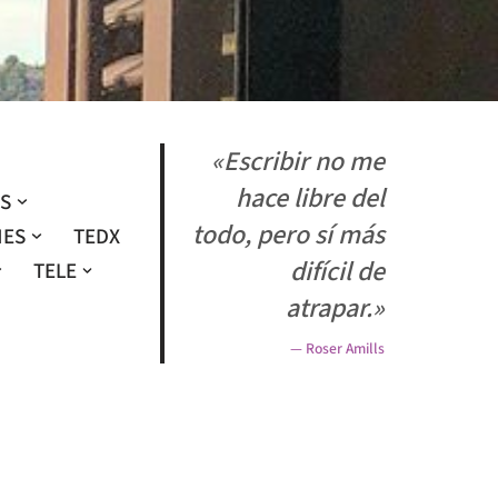
«Escribir no me
hace libre del
OS
todo, pero sí más
NES
TEDX
difícil de
TELE
atrapar.»
— Roser Amills