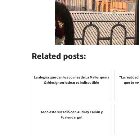
Related posts:
La alegría que dan los cojines de La Mallorquina
"La realidad
& #designseriesbcn es indiscutible
que te re
Todo esto sucedió con Audrey Carlan y
#calendargirl