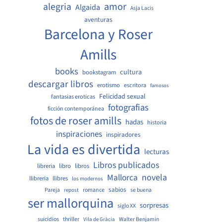
amor
alegria
Algaida
Asja Lacis
aventuras
Barcelona y Roser
Amills
books
cultura
bookstagram
descargar libros
erotismo
escritora
famosos
Felicidad sexual
fantasias eroticas
fotografias
ficción contemporánea
fotos de roser amills
hadas
historia
inspiraciones
inspiradores
La vida es divertida
lecturas
Libros publicados
libreria
libro
libros
Mallorca
novela
llibreria
llibres
los modernos
sabios
Pareja
romance
se buena
repost
ser mallorquina
sorpresas
siglo XX
suicidios
thriller
Walter Benjamin
Vila de Gràcia