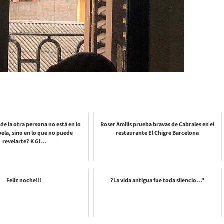
 de la otra persona no está en lo
Roser Amills prueba bravas de Cabrales en el
vela, sino en lo que no puede
restaurante El Chigre Barcelona
revelarte? K Gi...
Feliz noche!!!
?La vida antigua fue toda silencio..."