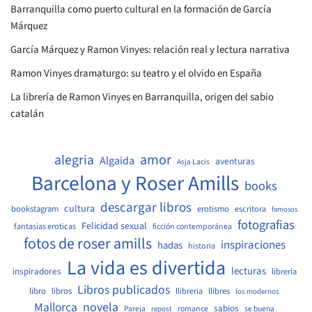
Barranquilla como puerto cultural en la formación de García
Márquez
García Márquez y Ramon Vinyes: relación real y lectura narrativa
Ramon Vinyes dramaturgo: su teatro y el olvido en España
La librería de Ramon Vinyes en Barranquilla, origen del sabio
catalán
amor
alegria
Algaida
aventuras
Asja Lacis
Barcelona y Roser Amills
books
descargar libros
cultura
bookstagram
erotismo
escritora
famosos
fotografias
Felicidad sexual
fantasias eroticas
ficción contemporánea
fotos de roser amills
inspiraciones
hadas
historia
La vida es divertida
lecturas
inspiradores
libreria
Libros publicados
libro
libros
llibreria
llibres
los modernos
Mallorca
novela
sabios
Pareja
romance
se buena
repost