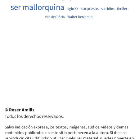
ser mallorquina
sorpresas
siglo XX
suicidios
thriller
Walter Benjamin
Vila de Gràcia
© Roser Amills
Todos los derechos reservados.
Salvo indicación expresa, los textos, imágenes, audios, vídeos y demás
contenidos publicados en este sitio pertenecen a la autora. Si deseas
reproducir, citar, difundir o utilizar cualquier material, puedes ponerte en