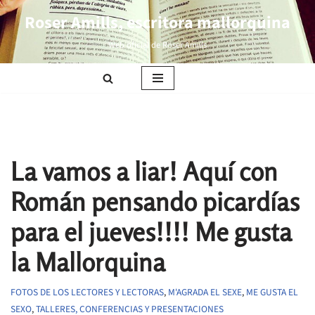
Roser Amills, escritora mallorquina
Saltar
Web oficial de Roser Amills
al
contenido
La vamos a liar! Aquí con
Román pensando picardías
para el jueves!!!! Me gusta
la Mallorquina
FOTOS DE LOS LECTORES Y LECTORAS
,
M'AGRADA EL SEXE
,
ME GUSTA EL
SEXO
,
TALLERES, CONFERENCIAS Y PRESENTACIONES