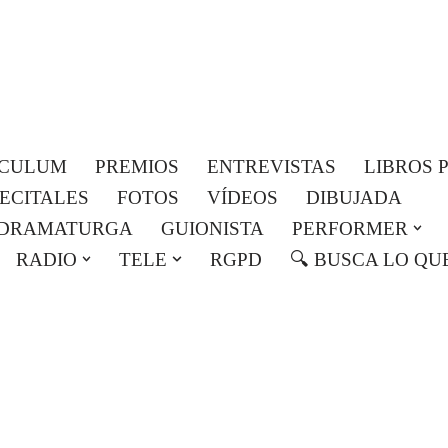
Roser Amills, escritora mallorquina
Web oficial de Roser Amills
ICULUM
PREMIOS
ENTREVISTAS
LIBROS 
RECITALES
FOTOS
VÍDEOS
DIBUJADA
DRAMATURGA
GUIONISTA
PERFORMER
RADIO
TELE
RGPD
🔍 BUSCA LO QU