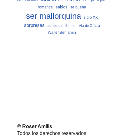
los modernos
repost
sabios
romance
se buena
ser mallorquina
siglo XX
sorpresas
suicidios
thriller
Vila de Gràcia
Walter Benjamin
© Roser Amills
Todos los derechos reservados.