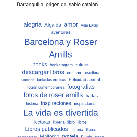
Barranquilla, origen del sabio catalán
alegria
amor
Algaida
Asja Lacis
aventuras
Barcelona y Roser
Amills
books
cultura
bookstagram
descargar libros
erotismo
escritora
Felicidad sexual
fantasias eroticas
famosos
fotografias
ficción contemporánea
fotos de roser amills
hadas
inspiraciones
inspiradores
historia
La vida es divertida
lecturas
libro
libros
libreria
Libros publicados
llibreria
llibres
Mallorca
novela
Pareja