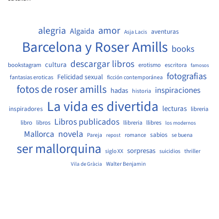
amor
alegria
Algaida
aventuras
Asja Lacis
Barcelona y Roser Amills
books
descargar libros
cultura
bookstagram
erotismo
escritora
famosos
fotografias
Felicidad sexual
fantasias eroticas
ficción contemporánea
fotos de roser amills
inspiraciones
hadas
historia
La vida es divertida
lecturas
inspiradores
libreria
Libros publicados
libro
libros
llibreria
llibres
los modernos
Mallorca
novela
sabios
Pareja
romance
se buena
repost
ser mallorquina
sorpresas
siglo XX
suicidios
thriller
Walter Benjamin
Vila de Gràcia