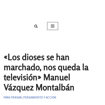
Roser Amills, escritora mallorquina
Saltar
Web oficial de Roser Amills
al
contenido
«Los dioses se han
marchado, nos queda la
televisión» Manuel
Vázquez Montalbán
PARA PENSAR
,
PENSAMIENTO Y ACCIÓN