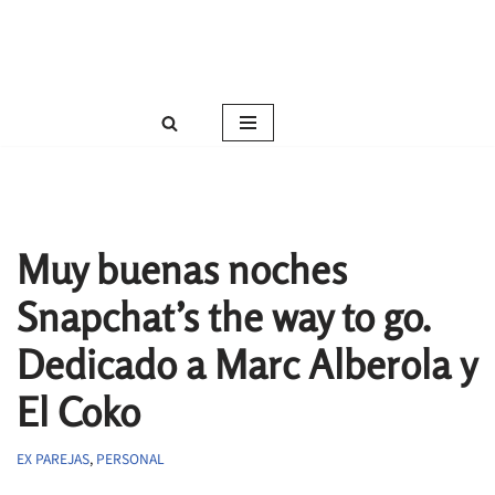
Roser Amills, escritora mallorquina
Saltar
Web oficial de Roser Amills
al
contenido
Muy buenas noches
Snapchat’s the way to go.
Dedicado a Marc Alberola y
El Coko
EX PAREJAS
,
PERSONAL