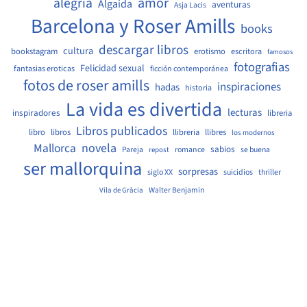
amor
alegria
Algaida
aventuras
Asja Lacis
Barcelona y Roser Amills
books
descargar libros
cultura
bookstagram
erotismo
escritora
famosos
fotografias
Felicidad sexual
fantasias eroticas
ficción contemporánea
fotos de roser amills
inspiraciones
hadas
historia
La vida es divertida
lecturas
inspiradores
libreria
Libros publicados
libro
libros
llibreria
llibres
los modernos
Mallorca
novela
sabios
Pareja
romance
se buena
repost
ser mallorquina
sorpresas
siglo XX
suicidios
thriller
Walter Benjamin
Vila de Gràcia