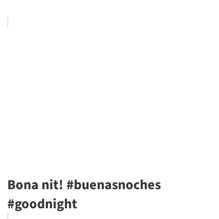
Bona nit! #buenasnoches
#goodnight